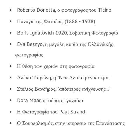
Roberto Donetta, ο φωτογράφος του Τicino
Παναγιώτης Φατσέας, (1888 - 1938)
Βoris Ιgnatovich 1920, Σοβιετική Φωτογραφία
Eva Besnyo, η μεγάλη κυρία της Ολλανδικής
φωτογραφίας
Η θέση των χεριών στη φωτογραφία
Αλέκα Τσιρώνη, η "Νέα Αντικειμενικότητα"
Στέλιος Βανδήρας, "απόπειρες ανίχνευσης..."
Dora Maar, η "αόρατη" γυναίκα
Η Φωτογραφία του Paul Strand
Ο Σουρεαλισμός, στην υπηρεσία της Επανάστασης