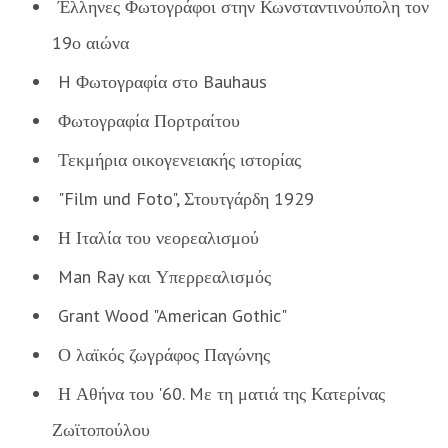
Έλληνες Φωτογράφοι στην Κωνσταντινούπολη τον
19ο αιώνα
H Φωτογραφία στο Bauhaus
Φωτογραφία Πορτραίτου
Τεκμήρια οικογενειακής ιστορίας
"Film und Foto", Στουτγάρδη 1929
Η Ιταλία του νεορεαλισμού
Man Ray και Υπερρεαλισμός
Grant Wood "American Gothic"
Ο λαϊκός ζωγράφος Παγώνης
Η Αθήνα του '60. Mε τη ματιά της Κατερίνας
Ζωϊτοπούλου