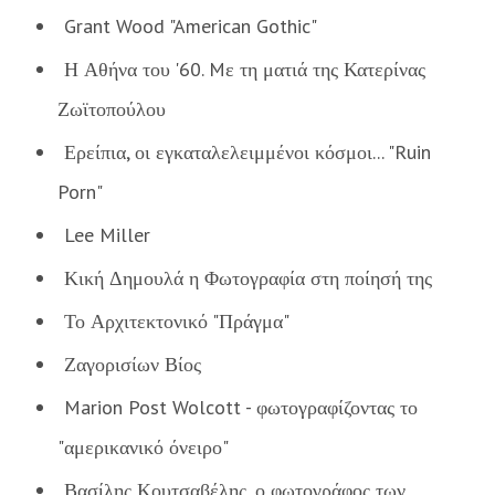
Grant Wood "American Gothic"
Η Αθήνα του '60. Mε τη ματιά της Κατερίνας
Ζωϊτοπούλου
Ερείπια, οι εγκαταλελειμμένοι κόσμοι... "Ruin
Porn"
Lee Miller
Κική Δημουλά η Φωτογραφία στη ποίησή της
Το Αρχιτεκτονικό "Πράγμα"
Ζαγορισίων Βίος
Marion Post Wolcott - φωτογραφίζοντας το
"αμερικανικό όνειρο"
Βασίλης Κουτσαβέλης, ο φωτογράφος των