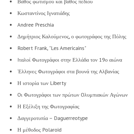
Βάθος φωτισμού και βάθος πεδίου
Κωσταντίνος Ιγνατιάδης
Andree Preschia
Δημήτριος Καλούμενος, ο φωτογράφος της Πόλης
Robert Frank, "Les Americains"
Iταλοί Φωτογράφοι στην Ελλάδα τον 19ο αιώνα
‘Ελληνες Φωτογράφοι στα βουνά της Aλβανίας
Η ιστορία των Liberty
Oι Φωτογράφοι των πρώτων Oλυμπιακών Αγώνων
Η Εξέλιξη της Φωτογραφίας
Δαγγεροτυπία – Daguerreotype
Η μέθοδος Polaroid