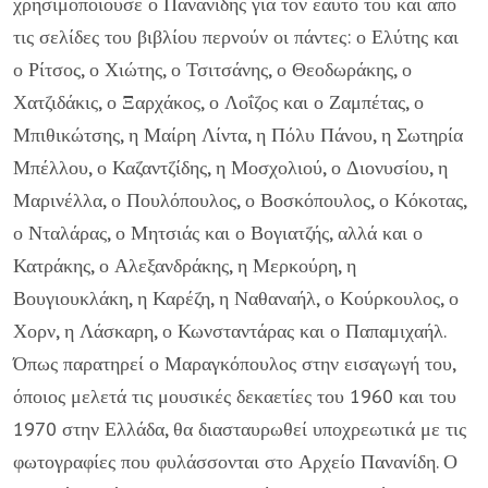
χρησιμοποιούσε ο Πανανίδης για τον εαυτό του και από
τις σελίδες του βιβλίου περνούν οι πάντες: ο Ελύτης και
ο Ρίτσος, ο Χιώτης, ο Τσιτσάνης, ο Θεοδωράκης, ο
Χατζιδάκις, ο Ξαρχάκος, ο Λοΐζος και ο Ζαμπέτας, ο
Μπιθικώτσης, η Μαίρη Λίντα, η Πόλυ Πάνου, η Σωτηρία
Μπέλλου, ο Καζαντζίδης, η Μοσχολιού, ο Διονυσίου, η
Μαρινέλλα, ο Πουλόπουλος, ο Βοσκόπουλος, ο Κόκοτας,
ο Νταλάρας, ο Μητσιάς και ο Βογιατζής, αλλά και ο
Κατράκης, ο Αλεξανδράκης, η Μερκούρη, η
Βουγιουκλάκη, η Καρέζη, η Ναθαναήλ, ο Κούρκουλος, ο
Χορν, η Λάσκαρη, ο Κωνσταντάρας και ο Παπαμιχαήλ.
Όπως παρατηρεί ο Μαραγκόπουλος στην εισαγωγή του,
όποιος μελετά τις μουσικές δεκαετίες του 1960 και του
1970 στην Ελλάδα, θα διασταυρωθεί υποχρεωτικά με τις
φωτογραφίες που φυλάσσονται στο Αρχείο Πανανίδη. Ο