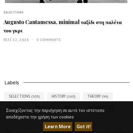
SELECTIONS
Augusto Cantamessa, minimal ταξίδι στη παλέτα
του γκρι
ΜΑΪ́ 22, 2026
0 COMMENTS
Labels
SELECTIONS
HISTORY
THEORY
(303)
(160)
(94)
READ
FRONT
ART
THOUGHTS
(6)
(4)
(1)
(1)
Συνεχίζοντας την περιήγηση σε αυτό τον ιστότοπο
αποδέχεστε την χρήση των cookies
Learn More
Got it!