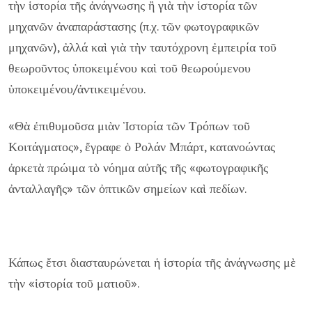
τὴν ἱστορία τῆς ἀνάγνωσης ἢ γιὰ τὴν ἱστορία τῶν
μηχανῶν ἀναπαράστασης (π.χ. τῶν φωτογραφικῶν
μηχανῶν), ἀλλά καὶ γιὰ τὴν ταυτόχρονη ἐμπειρία τοῦ
θεωροῦντος ὑποκειμένου καὶ τοῦ θεωρούμενου
ὑποκειμένου/ἀντικειμένου.
«Θὰ ἐπιθυμοῦσα μιὰν Ἱστορία τῶν Τρόπων τοῦ
Κοιτάγματος», ἔγραφε ὁ Ρολάν Μπάρτ, κατανοώντας
ἀρκετὰ πρώιμα τὸ νόημα αὐτῆς τῆς «φωτογραφικῆς
ἀνταλλαγῆς» τῶν ὀπτικῶν σημείων καὶ πεδίων.
Κάπως ἔτσι διασταυρώνεται ἡ ἱστορία τῆς ἀνάγνωσης μὲ
τὴν «ἱστορία τοῦ ματιοῦ».