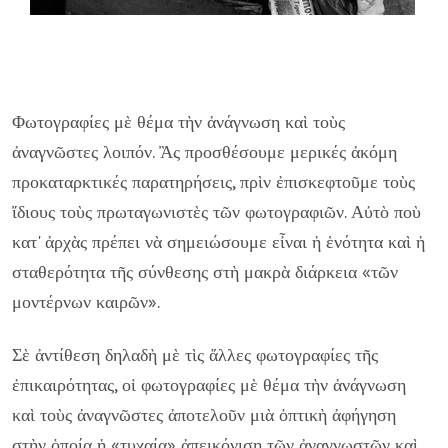
Φωτογραφίες μὲ θέμα τὴν ἀνάγνωση καὶ τοὺς
ἀναγνῶστες λοιπόν. Ἂς προσθέσουμε μερικές ἀκόμη
προκαταρκτικές παρατηρήσεις, πρὶν ἐπισκεφτοῦμε τοὺς
ἴδιους τοὺς πρωταγωνιστὲς τῶν φωτογραφιῶν. Αὐτὸ ποὺ
κατ' ἀρχὰς πρέπει νὰ σημειώσουμε εἶναι ἡ ἑνότητα καὶ ἡ
σταθερότητα τῆς σύνθεσης στὴ μακρὰ διάρκεια «τῶν
μοντέρνων καιρῶν».
Σὲ ἀντίθεση δηλαδὴ μὲ τὶς ἄλλες φωτογραφίες τῆς
ἐπικαιρότητας, οἱ φωτογραφίες μὲ θέμα τὴν ἀνάγνωση
καὶ τοὺς ἀναγνῶστες ἀποτελοῦν μιὰ ὀπτικὴ ἀφήγηση
στὴν ὁποία ἡ «τυχαία» ἀπεικόνιση τῶν ἀναγνωστῶν καὶ