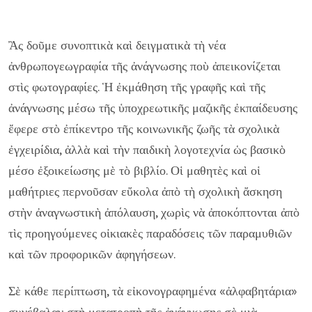
Ἂς δοῦμε συνοπτικὰ καὶ δειγματικὰ τὴ νέα
ἀνθρωπογεωγραφία τῆς ἀνάγνωσης ποὺ ἀπεικονίζεται
στὶς φωτογραφίες. Ἡ ἐκμάθηση τῆς γραφῆς καὶ τῆς
ἀνάγνωσης μέσω τῆς ὑποχρεωτικῆς μαζικῆς ἐκπαίδευσης
ἔφερε στὸ ἐπίκεντρο τῆς κοινωνικῆς ζωῆς τὰ σχολικὰ
ἐγχειρίδια, ἀλλὰ καὶ τὴν παιδικὴ λογοτεχνία ὡς βασικὸ
μέσο ἐξοικείωσης μὲ τὸ βιβλίο. Οἱ μαθητὲς καὶ οἱ
μαθήτριες περνοῦσαν εὔκολα ἀπὸ τὴ σχολικὴ ἄσκηση
στὴν ἀναγνωστικὴ ἀπόλαυση, χωρὶς νὰ ἀποκόπτονται ἀπὸ
τὶς προηγούμενες οἰκιακὲς παραδόσεις τῶν παραμυθιῶν
καὶ τῶν προφορικῶν ἀφηγήσεων.
Σὲ κάθε περίπτωση, τὰ εἰκονογραφημένα «ἀλφαβητάρια»
συνέβαλαν στὴ μετατροπὴ τῆς ἀνάγνωσης σὲ μιὰ