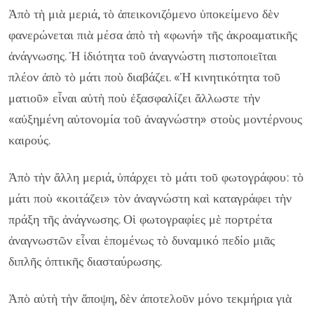
Ἀπὸ τὴ μιὰ μεριά, τὸ ἀπεικονιζόμενο ὑποκείμενο δὲν
φανερώνεται πιὰ μέσα ἀπὸ τὴ «φωνή» τῆς ἀκροαματικῆς
ἀνάγνωσης. Ἡ ἰδιότητα τοῦ ἀναγνώστη πιστοποιεῖται
πλέον ἀπὸ τὸ μάτι ποὺ διαβάζει. «Ἡ κινητικότητα τοῦ
ματιοῦ» εἶναι αὐτὴ ποὺ ἐξασφαλίζει ἄλλωστε τὴν
«αὐξημένη αὐτονομία τοῦ ἀναγνώστη» στοὺς μοντέρνους
καιρούς.
Ἀπὸ τὴν ἄλλη μεριά, ὑπάρχει τὸ μάτι τοῦ φωτογράφου: τὸ
μάτι ποὺ «κοιτάζει» τὸν ἀναγνώστη καὶ καταγράφει τὴν
πράξη τῆς ἀνάγνωσης. Οἱ φωτογραφίες μὲ πορτρέτα
ἀναγνωστῶν εἶναι ἑπομένως τὸ δυναμικό πεδίο μιᾶς
διπλῆς ὀπτικῆς διασταύρωσης.
Ἀπὸ αὐτὴ τὴν ἄποψη, δὲν ἀποτελοῦν μόνο τεκμήρια γιὰ