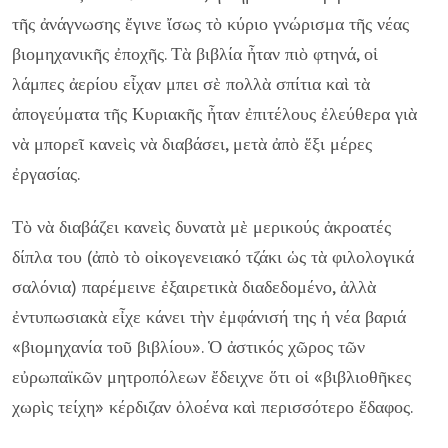
τῆς ἀνάγνωσης ἔγινε ἴσως τὸ κύριο γνώρισμα τῆς νέας
βιομηχανικῆς ἐποχῆς. Τὰ βιβλία ἦταν πιὸ φτηνά, οἱ
λάμπες ἀερίου εἶχαν μπει σὲ πολλὰ σπίτια καὶ τὰ
ἀπογεύματα τῆς Κυριακῆς ἦταν ἐπιτέλους ἐλεύθερα γιὰ
νὰ μπορεῖ κανεὶς νὰ διαβάσει, μετὰ ἀπὸ ἕξι μέρες
ἐργασίας.
Τὸ νὰ διαβάζει κανεὶς δυνατὰ μὲ μερικούς ἀκροατές
δίπλα του (ἀπὸ τὸ οἰκογενειακό τζάκι ὡς τὰ φιλολογικά
σαλόνια) παρέμεινε ἐξαιρετικὰ διαδεδομένο, ἀλλὰ
ἐντυπωσιακὰ εἶχε κάνει τὴν ἐμφάνισή της ἡ νέα βαριά
«βιομηχανία τοῦ βιβλίου». Ὁ ἀστικός χῶρος τῶν
εὐρωπαϊκῶν μητροπόλεων ἔδειχνε ὅτι οἱ «βιβλιοθῆκες
χωρὶς τείχη» κέρδιζαν ὁλοένα καὶ περισσότερο ἔδαφος.