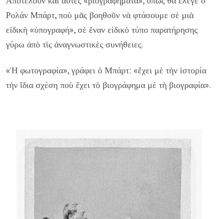
Ἀποτελοῦν καὶ αὐτὲς «βιογραφήματα», ὅπως θὰ ἔλεγε ὁ
Ρολάν Μπάρτ, ποὺ μᾶς βοηθοῦν νὰ φτάσουμε σὲ μιὰ
εἰδικὴ «ὑπογραφή», σὲ ἕναν εἰδικὸ τύπο παρατήρησης
γύρω ἀπὸ τὶς ἀναγνωστικὲς συνήθειες.
«Ἡ φωτογραφία», γράφει ὁ Μπάρτ: «ἔχει μὲ τὴν ἱστορία
τὴν ἴδια σχέση ποὺ ἔχει τὸ βιογράφημα μὲ τὴ βιογραφία».