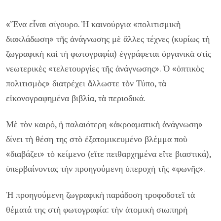
«Ἕνα εἶναι σίγουρο. Ἡ καινούργια «πολιτισμικὴ
διακλάδωση» τῆς ἀνάγνωσης μὲ ἄλλες τέχνες (κυρίως τὴ
ζωγραφικὴ καὶ τὴ φωτογραφία) ἐγγράφεται ὀργανικὰ στὶς
νεωτερικὲς «τελετουργίες τῆς ἀνάγνωσης». Ὁ «ὀπτικὸς
πολιτισμὸς» διατρέχει ἄλλωστε τὸν Τύπο, τὰ
εἰκονογραφημένα βιβλία, τὰ περιοδικά.
Μὲ τὸν καιρό, ἡ παλαιότερη «ἀκροαματικὴ ἀνάγνωση»
δίνει τὴ θέση της στὸ ἐξατομικευμένο βλέμμα ποὺ
«διαβάζει» τὸ κείμενο (εἴτε πειθαρχημένα εἴτε βιαστικά),
ὑπερβαίνοντας τὴν προηγούμενη ὑπεροχὴ τῆς «φωνῆς».
Ἡ προηγούμενη ζωγραφικὴ παράδοση τροφοδοτεῖ τὰ
θέματά της στὴ φωτογραφία: τὴν ἀτομικὴ σιωπηρὴ