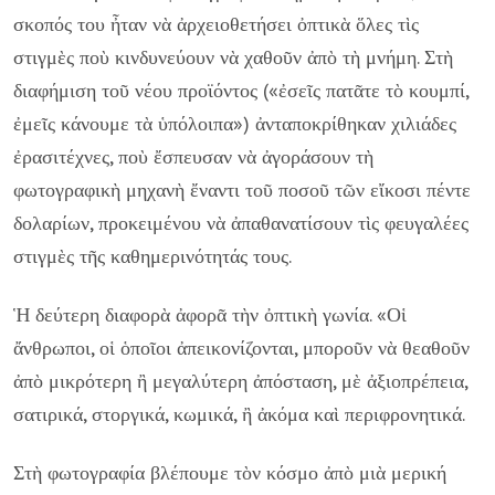
σκοπός του ἦταν νὰ ἀρχειοθετήσει ὀπτικὰ ὅλες τὶς
στιγμὲς ποὺ κινδυνεύουν νὰ χαθοῦν ἀπὸ τὴ μνήμη. Στὴ
διαφήμιση τοῦ νέου προϊόντος («ἐσεῖς πατᾶτε τὸ κουμπί,
ἐμεῖς κάνουμε τὰ ὑπόλοιπα») ἀνταποκρίθηκαν χιλιάδες
ἐρασιτέχνες, ποὺ ἔσπευσαν νὰ ἀγοράσουν τὴ
φωτογραφικὴ μηχανὴ ἔναντι τοῦ ποσοῦ τῶν εἴκοσι πέντε
δολαρίων, προκειμένου νὰ ἀπαθανατίσουν τὶς φευγαλέες
στιγμὲς τῆς καθημερινότητάς τους.
Ἡ δεύτερη διαφορὰ ἀφορᾶ τὴν ὀπτικὴ γωνία. «Οἱ
ἄνθρωποι, οἱ ὁποῖοι ἀπεικονίζονται, μποροῦν νὰ θεαθοῦν
ἀπὸ μικρότερη ἢ μεγαλύτερη ἀπόσταση, μὲ ἀξιοπρέπεια,
σατιρικά, στοργικά, κωμικά, ἢ ἀκόμα καὶ περιφρονητικά.
Στὴ φωτογραφία βλέπουμε τὸν κόσμο ἀπὸ μιὰ μερική