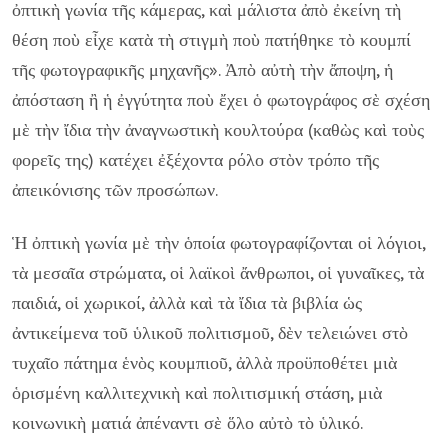
ὀπτικὴ γωνία τῆς κάμερας, καὶ μάλιστα ἀπὸ ἐκείνη τὴ
θέση ποὺ εἶχε κατὰ τὴ στιγμὴ ποὺ πατήθηκε τὸ κουμπί
τῆς φωτογραφικῆς μηχανῆς». Ἀπὸ αὐτὴ τὴν ἄποψη, ἡ
ἀπόσταση ἢ ἡ ἐγγύτητα ποὺ ἔχει ὁ φωτογράφος σὲ σχέση
μὲ τὴν ἴδια τὴν ἀναγνωστικὴ κουλτούρα (καθὼς καὶ τοὺς
φορεῖς της) κατέχει ἐξέχοντα ρόλο στὸν τρόπο τῆς
ἀπεικόνισης τῶν προσώπων.
Ἡ ὀπτικὴ γωνία μὲ τὴν ὁποία φωτογραφίζονται οἱ λόγιοι,
τὰ μεσαῖα στρώματα, οἱ λαϊκοὶ ἄνθρωποι, οἱ γυναῖκες, τὰ
παιδιά, οἱ χωρικοί, ἀλλὰ καὶ τὰ ἴδια τὰ βιβλία ὡς
ἀντικείμενα τοῦ ὑλικοῦ πολιτισμοῦ, δὲν τελειώνει στὸ
τυχαῖο πάτημα ἑνὸς κουμπιοῦ, ἀλλὰ προϋποθέτει μιὰ
ὁρισμένη καλλιτεχνικὴ καὶ πολιτισμική στάση, μιὰ
κοινωνικὴ ματιά ἀπέναντι σὲ ὅλο αὐτὸ τὸ ὑλικό.