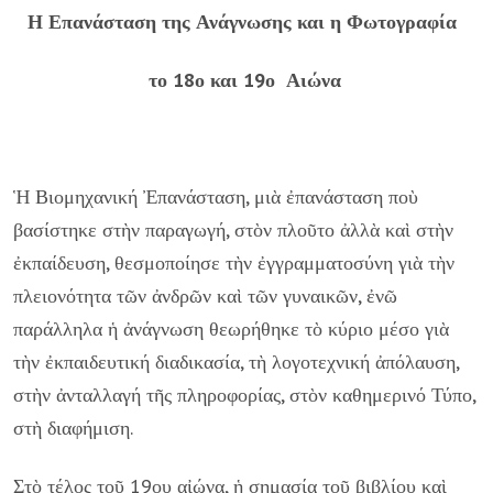
Η Επανάσταση της Ανάγνωσης και η Φωτογραφία
το 18ο και 19ο Αιώνα
Ἡ Βιομηχανική Ἐπανάσταση, μιὰ ἐπανάσταση ποὺ
βασίστηκε στὴν παραγωγή, στὸν πλοῦτο ἀλλὰ καὶ στὴν
ἐκπαίδευση, θεσμοποίησε τὴν ἐγγραμματοσύνη γιὰ τὴν
πλειονότητα τῶν ἀνδρῶν καὶ τῶν γυναικῶν, ἐνῶ
παράλληλα ἡ ἀνάγνωση θεωρήθηκε τὸ κύριο μέσο γιὰ
τὴν ἐκπαιδευτική διαδικασία, τὴ λογοτεχνική ἀπόλαυση,
στὴν ἀνταλλαγή τῆς πληροφορίας, στὸν καθημερινό Τύπο,
στὴ διαφήμιση.
Στὸ τέλος τοῦ 19ου αἰώνα, ἡ σημασία τοῦ βιβλίου καὶ