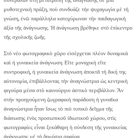
μυθοτεχνικὴ πράξη, ποὺ συνδυάζε τὴν ψυχαγωγία μὲ τὴ
γνώση, ἐνῶ παράλληλα κατοχύρωναν τὴν παιδαγωγικὴ
ἀξία τῆς ἀνάγνωσης. Ἡ ἀνάγνωση βρέθηκε στὸ ἐπίκεντρο
τῆς σχολικῆς ζωῆς.
Στὸ νέο φωτογραφικὸ χῶρο εἰσέρχεται πλέον δυναμικὰ
καὶ ἡ γυναικεία ἀνάγνωση. Εἴτε μοναχικὴ εἴτε
συντροφική, ἡ γυναικεία ἀνάγνωση ἀποκτᾶ τὴ δική της
αὐτονομία, ἐπιβάλλοντας τὴν ἀναγνώστρια ὡς κεντρικὴ
φιγούρα μέσα στὸ καινούργιο ἀστικὸ περιβάλλον. Ἂν
στὴν προηγούμενη ζωγραφικὴ παράδοση ἡ γυναῖκα
ἀναγνώστρια ἦταν ἴσως τὸ πιὸ τυπικὸ δεῖγμα τῆς
διάσωσης ἑνὸς προσωπικοῦ ἰδιωτικοῦ χώρου, στὶς
φωτογραφίες εἶναι ξεκάθαρη ἡ σύνδεση τῆς γυναικείας
ἀνάγνωσης μὲ τὴ δημόσια σφαίρα.