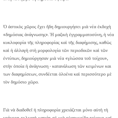
Ὁ ἀστικὸς χῶρος ἔχει ἤδη δημιουργήσει μιὰ νέα ἐκδοχὴ
«δημόσιας ἀνάγνωσης». Ἡ μαζικὴ ἐγγραμματοσύνη, ἡ νέα
κυκλοφορία τῆς πληροφορίας καὶ τῆς διαφήμισης, καθὼς
καὶ ἡ ἀλλαγὴ στὴ μορφολογία τῶν περιοδικῶν καὶ τῶν
ἐντύπων, δημιούργησαν μιὰ νέα «γλώσσα τοῦ τοίχου»,
στὴν ὁποία ἡ ἀνάγνωση - κατανάλωση τῶν κειμένων και
των διαφημίσεων, συνδέεται ὁλοένα καὶ περισσότερο μὲ
τὸν δημόσιο χῶρο.
Γιὰ νὰ διαδοθεῖ ἡ πληροφορία χρειάζεται μόνο αὐτὴ τὴ
γρήγορη «κλεφτὴ ματιά» σὲ μιὰ «ἐφημερίδα τοίχου» καὶ