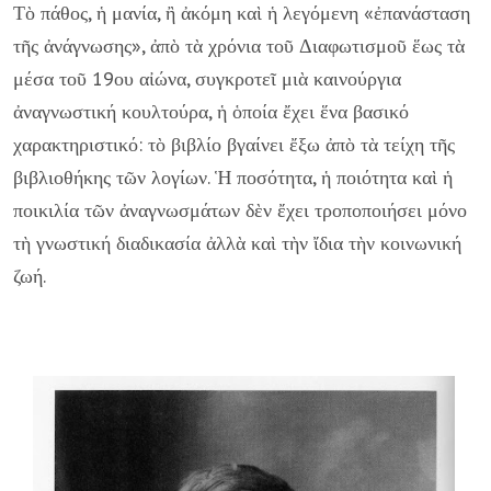
Τὸ πάθος, ἡ μανία, ἢ ἀκόμη καὶ ἡ λεγόμενη «ἐπανάσταση
τῆς ἀνάγνωσης», ἀπὸ τὰ χρόνια τοῦ Διαφωτισμοῦ ἕως τὰ
μέσα τοῦ 19ου αἰώνα, συγκροτεῖ μιὰ καινούργια
ἀναγνωστική κουλτούρα, ἡ ὁποία ἔχει ἕνα βασικό
χαρακτηριστικό: τὸ βιβλίο βγαίνει ἔξω ἀπὸ τὰ τείχη τῆς
βιβλιοθήκης τῶν λογίων. Ἡ ποσότητα, ἡ ποιότητα καὶ ἡ
ποικιλία τῶν ἀναγνωσμάτων δὲν ἔχει τροποποιήσει μόνο
τὴ γνωστική διαδικασία ἀλλὰ καὶ τὴν ἴδια τὴν κοινωνική
ζωή.