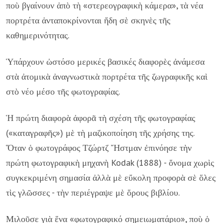
ποὺ βγαίνουν ἀπὸ τὴ «στερεογραφικὴ κάμερα», τὰ νέα
πορτρέτα ἀνταποκρίνονται ἤδη σὲ σκηνὲς τῆς
καθημερινότητας.
Ὑπάρχουν ὡστόσο μερικές βασικές διαφορὲς ἀνάμεσα
στὰ ἀτομικὰ ἀναγνωστικὰ πορτρέτα τῆς ζωγραφικῆς καὶ
στὸ νέο μέσο τῆς φωτογραφίας.
Ἡ πρώτη διαφορὰ ἀφορᾶ τὴ σχέση τῆς φωτογραφίας
(«καταγραφῆς») μὲ τὴ μαζικοποίηση τῆς χρήσης της.
Ὅταν ὁ φωτογράφος Τζώρτζ Ἤστμαν ἐπινόησε τὴν
πρώτη φωτογραφικὴ μηχανὴ Kodak (1888) - ὄνομα χωρὶς
συγκεκριμένη σημασία ἀλλὰ μὲ εὔκολη προφορὰ σὲ ὅλες
τὶς γλῶσσες - τὴν περιέγραψε μὲ ὅρους βιβλίου.
Μιλοῦσε γιὰ ἕνα «φωτογραφικό σημειωματάριο», ποὺ ὁ