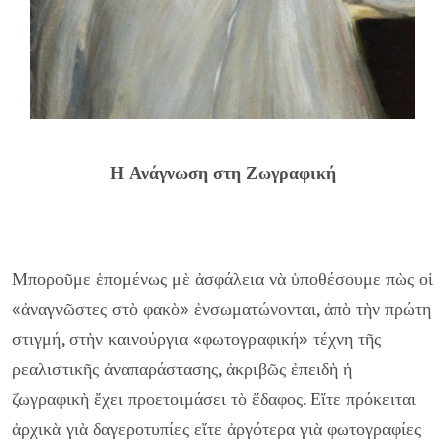
Η Ανάγνωση στη Ζωγραφική
Μποροῦμε ἑπομένως μὲ ἀσφάλεια νὰ ὑποθέσουμε πὼς οἱ
«ἀναγνῶστες στὸ φακὸ» ἐνσωματώνονται, ἀπὸ τὴν πρώτη
στιγμή, στὴν καινούργια «φωτογραφική» τέχνη τῆς
ρεαλιστικῆς ἀναπαράστασης, ἀκριβῶς ἐπειδὴ ἡ
ζωγραφικὴ ἔχει προετοιμάσει τὸ ἔδαφος. Εἴτε πρόκειται
ἀρχικὰ γιὰ δαγεροτυπίες εἴτε ἀργότερα γιὰ φωτογραφίες