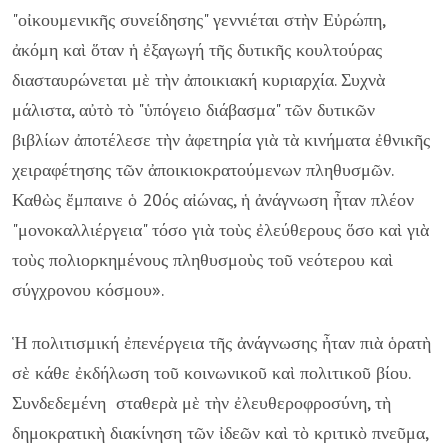
"οἰκουμενικῆς συνείδησης" γεννιέται στὴν Εὐρώπη,
ἀκόμη καὶ ὅταν ἡ ἐξαγωγή τῆς δυτικῆς κουλτούρας
διασταυρώνεται μὲ τὴν ἀποικιακή κυριαρχία. Συχνὰ
μάλιστα, αὐτὸ τὸ "ὑπόγειο διάβασμα" τῶν δυτικῶν
βιβλίων ἀποτέλεσε τὴν ἀφετηρία γιὰ τὰ κινήματα ἐθνικῆς
χειραφέτησης τῶν ἀποικιοκρατούμενων πληθυσμῶν.
Καθὼς ἔμπαινε ὁ 20ός αἰώνας, ἡ ἀνάγνωση ἦταν πλέον
"μονοκαλλιέργεια" τόσο γιὰ τοὺς ἐλεύθερους ὅσο καὶ γιὰ
τοὺς πολιορκημένους πληθυσμοὺς τοῦ νεότερου καὶ
σύγχρονου κόσμου».
Ἡ πολιτισμική ἐπενέργεια τῆς ἀνάγνωσης ἦταν πιὰ ὁρατὴ
σὲ κάθε ἐκδήλωση τοῦ κοινωνικοῦ καὶ πολιτικοῦ βίου.
Συνδεδεμένη σταθερὰ μὲ τὴν ἐλευθεροφροσύνη, τὴ
δημοκρατικὴ διακίνηση τῶν ἰδεῶν καὶ τὸ κριτικὸ πνεῦμα,