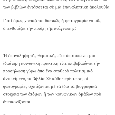
τῶν βιβλίων ἐντάσσεται σὲ μιὰ ἐπαναληπτικὴ ἀκολουθία.
Γιατὶ ὅμως χρειάζεται διαρκῶς ἡ φωτογραφία νὰ μᾶς
ὑπενθυμίζει τὴν πράξη τῆς ἀνάγνωσης;
Ἡ ἐπανάληψη τῆς θεματικῆς εἴτε ἀποτυπώνει μιὰ
ἰδιαίτερη κοινωνικὴ πρακτικὴ εἴτε ἐπιβεβαιώνει τὴν
προσήλωση γύρω ἀπὸ ἕνα σταθερὸ πολιτισμικό
ἀντικείμενο, τὰ βιβλία. Σὲ κάθε περίπτωση, οἱ
φωτογραφίες σχετίζονται μὲ τὰ ἴδια τὰ βιογραφικὰ
στοιχεῖα τῶν ἀτόμων ἢ τῶν κοινωνικῶν ὁμάδων ποὺ
ἀπεικονίζονται.