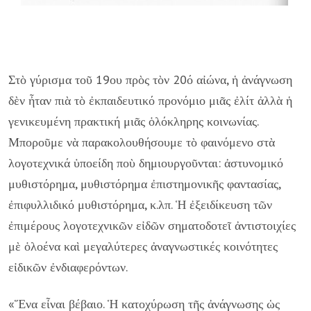
Στὸ γύρισμα τοῦ 19ου πρὸς τὸν 20ό αἰώνα, ἡ ἀνάγνωση
δὲν ἦταν πιὰ τὸ ἐκπαιδευτικό προνόμιο μιᾶς ἐλίτ ἀλλὰ ἡ
γενικευμένη πρακτική μιᾶς ὁλόκληρης κοινωνίας.
Μποροῦμε νὰ παρακολουθήσουμε τὸ φαινόμενο στὰ
λογοτεχνικά ὑποείδη ποὺ δημιουργοῦνται: ἀστυνομικό
μυθιστόρημα, μυθιστόρημα ἐπιστημονικῆς φαντασίας,
ἐπιφυλλιδικό μυθιστόρημα, κ.λπ. Ἡ ἐξειδίκευση τῶν
ἐπιμέρους λογοτεχνικῶν εἰδῶν σηματοδοτεῖ ἀντιστοιχίες
μὲ ὁλοένα καὶ μεγαλύτερες ἀναγνωστικές κοινότητες
εἰδικῶν ἐνδιαφερόντων.
«Ἕνα εἶναι βέβαιο. Ἡ κατοχύρωση τῆς ἀνάγνωσης ὡς