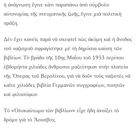
ἡ ἀνάγνωση ἔγινε κάτι παραπάνω ἀπὸ σύμβολο
αὐτονομίας τῆς πνευματικῆς ζωῆς, ἔγινε μιὰ πολιτικὴ
πράξη.
Δὲν ἔχει κανεὶς παρὰ νὰ σκεφτεῖ πὼς ἀκόμη καὶ ἡ ἄνοδος
τοῦ ναζισμοῦ σφραγίστηκε μὲ τὴ δημόσια καύση τῶν
βιβλίων. Τὸ βράδυ τῆς 10ης Μαΐου τοῦ 1933 περίπου
ἑβδομήντα χιλιάδες ἄνθρωποι μαζεύτηκαν στὴν πλατεία
τῆς Ὄπερας τοῦ Βερολίνου, γιὰ νὰ δοῦν τοὺς ναζιστὲς νὰ
καῖνε χιλιάδες βιβλία Γερμανῶν συγγραφέων, ποιητῶν
καὶ φιλοσόφων.
Τὸ «Ὁλοκαύτωμα τῶν βιβλίων» εἶχε ἤδη ἀνοίξει τὸ
δρόμο γιὰ τὸ Ἄουσβιτς.