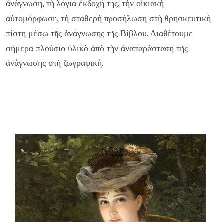
ἀνάγνωση, τὴ λόγια ἐκδοχή της, τὴν οἰκιακὴ
αὐτομόρφωση, τὴ σταθερὴ προσήλωση στὴ θρησκευτική
πίστη μέσω τῆς ἀνάγνωσης τῆς Βίβλου. Διαθέτουμε
σήμερα πλούσιο ὑλικὸ ἀπὸ τὴν ἀναπαράσταση τῆς
ἀνάγνωσης στὴ ζωγραφική.