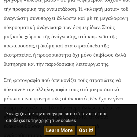
τὴν προφορική της ἀναμετάδοση. Ἡ «κλεφτὴ ματιά» τοῦ
ἀναγνώστη συνυπάρχει ἄλλωστε καὶ μὲ τὴ μεγαλόφωνη
«ἀκροαματικὴ ἀνάγνωση» τῶν ἐφημερίδων. Στοὺς
μαζικοὺς χώρους τῆς ἀνάγνωσης, στὰ καφενεῖα τῆς
πρωτεύουσας, ἢ ἀκόμη καὶ στὰ στρατόπεδα τῆς
ἐκστρατείας, ἡ προφορικότητα ὄχι μόνο ἐπιβίωσε ἀλλὰ
διατήρησε καὶ τὴν παραδοσιακή λειτουργία της.
Στὴ φωτογραφία ποὺ ἀπεικονίζει τοὺς στρατιῶτες νὰ
«ἀκοῦνε» τὴν ἀλληλογραφία τους στὸ μικρασιατικὸ
μέτωπο εἶναι φανερὸ πὼς οἱ ἀκροατές δὲν ἔχουν γίνει
ἀκόμη ἀναγνῶστες. Τὸ πιθανότερο ἄλλωστε εἶναι νὰ
Συνεχίζοντας την περιήγηση σε αυτό τον ιστότοπο
προέρχονται ἀπὸ ἀγροτικὰ στρώματα, τὰ ὁποῖα
αποδέχεστε την χρήση των cookies
ἐξακολουθοῦσαν νὰ ἔχουν ὑψηλὰ ποσοστὰ
Learn More
Got it!
ἀναλφαβητισμοῦ.