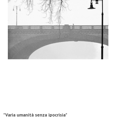
"Varia umanità senza ipocrisia"