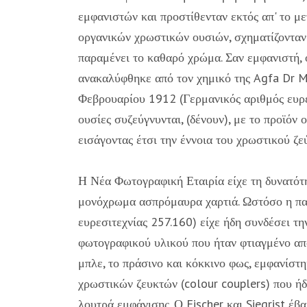
εμφανιστών και προστίθενταν εκτός απ' το μ
οργανικών χρωστικών ουσιών, σχηματίζονταν
παραμένει το καθαρό χρώμα. Σαν εμφανιστή,
ανακαλύφθηκε από τον χημικό της Agfa Dr 
Φεβρουαρίου 1912 (Γερμανικός αριθμός ευρε
ουσίες συζεύγνυνται, (δένουν), με το προϊόν
εισάγοντας έτσι την έννοια του χρωστικού ζε
Η Νέα Φωτογραφική Εταιρία είχε τη δυνατότη
μονόχρωμα ασπρόμαυρα χαρτιά. Ωστόσο η πατ
ευρεσιτεχνίας 257.160) είχε ήδη συνδέσει τ
φωτογραφικού υλικού που ήταν φτιαγμένο από
μπλε, το πράσινο και κόκκινο φως, εμφανίστ
χρωστικών ζευκτών (colour couplers) που ή
λουτρά εμφάνισης. Ο Fischer και Siegrist έβ