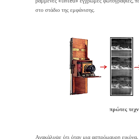
βαμμένες «tinted» έγχρωμες φωτογραφίες, πο
στο στάδιο της εμφάνισης.
πρώτες τεχ
Ανακάλυψε ότι όταν μια ασπρόμαυρη εικόνα,