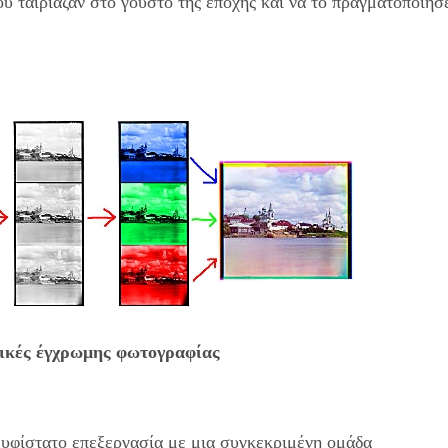
υ ταίριαζαν στο γούστο της εποχής και να το πραγματοποιήσ
νικές έγχρωμης φωτογραφίας
 υφίστατο επεξεργασία με μια συγκεκριμένη ομάδα