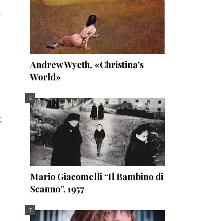
ν
Andrew Wyeth, «Christina's
World»
ς
Mario Giacomelli “Il Bambino di
Scanno”, 1957