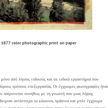
 1877 color photographic print on paper
όνο από λίγους ειδικούς και σε ειδικά εργαστήρια που
βόρους τρόπους επεξεργασίας. Οι έγχρωμες φωτογραφίες ήτα
υ παίρνονταν συνήθως με τη γνωστή σαν μιας λήψης
δειχναν αντίστοιχα τα κόκκινα, πράσινα και μπλε έγχρωμα
ζει μ' αυτή που χρησιμοποιείται στην έγχρωμη εκτύπωση και