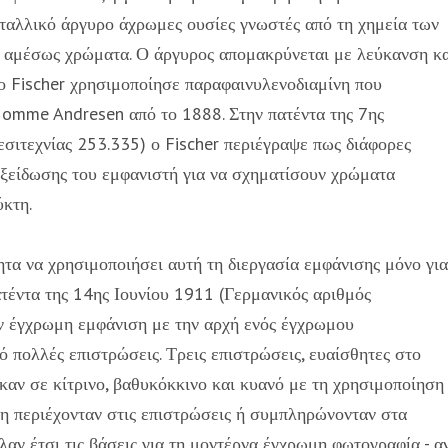
εταλλικό άργυρο άχρωμες ουσίες γνωστές από τη χημεία των
 αμέσως χρώματα. Ο άργυρος απομακρύνεται με λεύκανση κα
 ο Fischer χρησιμοποίησε παραφαινυλενοδιαμίνη που
Momme Andresen από το 1888. Στην πατέντα της 7ης
σιτεχνίας 253.335) ο Fischer περιέγραψε πως διάφορες
 οξείδωσης του εμφανιστή για να σχηματίσουν χρώματα
ύκτη.
τα να χρησιμοποιήσει αυτή τη διεργασία εμφάνισης μόνο για
έντα της 14ης Ιουνίου 1911 (Γερμανικός αριθμός
ην έγχρωμη εμφάνιση με την αρχή ενός έγχρωμου
 πολλές επιστρώσεις. Τρεις επιστρώσεις, ευαίσθητες στο
ηκαν σε κίτρινο, βαθυκόκκινο και κυανό με τη χρησιμοποίηση
δη περιέχονταν στις επιστρώσεις ή συμπληρώνονταν στα
αλαν έτσι τις βάσεις για τη μοντέρνα έγχρωμη φωτογραφία - α