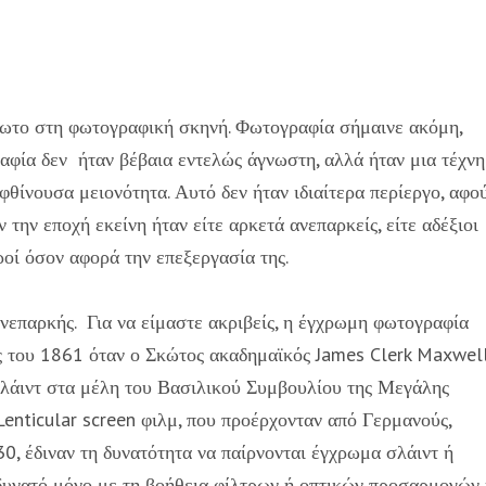
ίωτο στη φωτογραφική σκηνή. Φωτογραφία σήμαινε ακόμη,
ία δεν ήταν βέβαια εντελώς άγνωστη, αλλά ήταν μια τέχνη
φθίνουσα μειονότητα. Αυτό δεν ήταν ιδιαίτερα περίεργο, αφο
 την εποχή εκείνη ήταν είτε αρκετά ανεπαρκείς, είτε αδέξιοι
οί όσον αφορά την επεξεργασία της.
επαρκής. Για να είμαστε ακριβείς, η έγχρωμη φωτογραφία
ς του 1861 όταν ο Σκώτος ακαδημαϊκός James Clerk Maxwel
λάιντ στα μέλη του Βασιλικού Συμβουλίου της Μεγάλης
Lenticular screen φιλμ, που προέρχονταν από Γερμανούς,
, έδιναν τη δυνατότητα να παίρνονται έγχρωμα σλάιντ ή
δυνατό μόνο με τη βοήθεια φίλτρων ή οπτικών προσαρμογών 