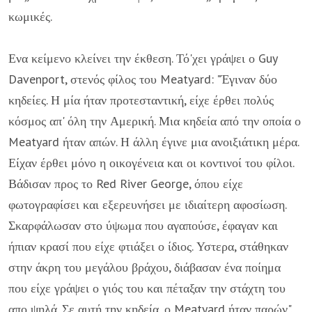
κωμικές.
Ενα κείμενο κλείνει την έκθεση. Τό'χει γράψει ο Guy
Davenport, στενός φίλος του Meatyard: "Έγιναν δύο
κηδείες. Η μία ήταν προτεσταντική, είχε έρθει πολύς
κόσμος απ' όλη την Αμερική. Μια κηδεία από την οποία ο
Meatyard ήταν απών. Η άλλη έγινε μια ανοιξιάτικη μέρα.
Είχαν έρθει μόνο η οικογένεια και οι κοντινοί του φίλοι.
Βάδισαν προς το Red River George, όπου είχε
φωτογραφίσει και εξερευνήσει με ιδιαίτερη αφοσίωση.
Σκαρφάλωσαν στο ύψωμα που αγαπούσε, έφαγαν και
ήπιαν κρασί που είχε φτιάξει ο ίδιος. Υστερα, στάθηκαν
στην άκρη του μεγάλου βράχου, διάβασαν ένα ποίημα
που είχε γράψει ο γιός του και πέταξαν την στάχτη του
απο ψηλά. Σε αυτή την κηδεία, ο Meatyard ήταν παρών".