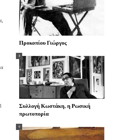
α,
Προκοπίου Γιώργος
ια
η
Συλλογή Κωστάκη, η Ρωσική
πρωτοπορία