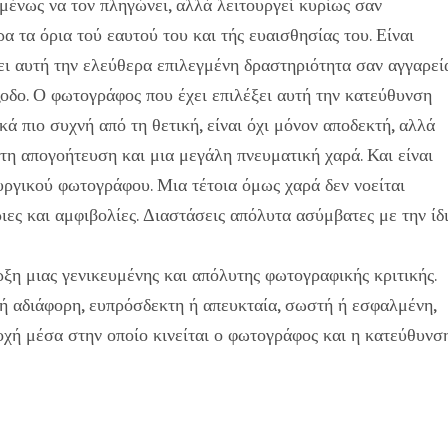
μένως να τον πληγώνει, αλλά λειτουργεί κυρίως σαν
α τα όρια τού εαυτού του και τής ευαισθησίας του. Είναι
ει αυτή την ελεύθερα επιλεγμένη δραστηριότητα σαν αγγαρεί
ξοδο. Ο φωτογράφος που έχει επιλέξει αυτή την κατεύθυνση
ικά πιο συχνή από τη θετική, είναι όχι μόνον αποδεκτή, αλλά
τη απογοήτευση και μια μεγάλη πνευματική χαρά. Και είναι
υργικού φωτογράφου. Μια τέτοια όμως χαρά δεν νοείται
ιες και αμφιβολίες. Διαστάσεις απόλυτα ασύμβατες με την ίδ
ξη μιας γενικευμένης και απόλυτης φωτογραφικής κριτικής.
 ή αδιάφορη, ευπρόσδεκτη ή απευκταία, σωστή ή εσφαλμένη,
χή μέσα στην οποίο κινείται ο φωτογράφος και η κατεύθυνσ