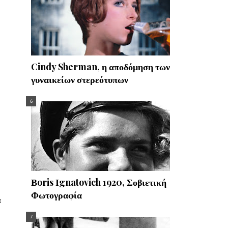
Cindy Sherman, η αποδόμηση των
γυναικείων στερεότυπων
Βoris Ιgnatovich 1920, Σοβιετική
Φωτογραφία
α