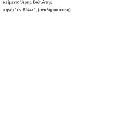
κείμενο: 'Αρης Βολιώτης
πηγή: " έν Βόλω" , (αναδημοσίευση)