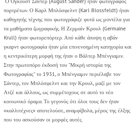
Ο Όγκουστ Σάντερ (August Sander) ήταν φωτογράφος
πορτρέτων. Ο Καρλ Μπλόσφελντ (Karl Blossfeldt) ήταν
καθηγητής τέχνης που φωτογράφιζε φυτά ως μοντέλα για
τα μαθήματα ζωγραφικής. Η Ζερμαίν Κρουλ (Germaine
Krull) ήταν φωτορεπόρτερ. Από κάθε άποψη η αβάν
γκαρντ φωτογραφία ήταν μία επινενοημένη κατηγορία και
η κεντρικότερη μορφή της ήταν ο Βάλτερ Μπένγιαμιν.
Στην πρωτοπόρο έκδοσή του "Μικρή ιστορία της
Φωτογραφίας" το 1931, ο Μπένγιαμιν περιέλαβε τον
Σάντερ, τον Μπλόσφελντ και την Κρουλ, μαζί με τον
Ατζέ και άλλους, ως συμμέτοχους σε αυτό το νέο
κοινωνικό όραμα. Το γεγονός ότι όλοι τους δεν ήταν
«καλλιτέχνες» αποτελούσε, αναμφίβολα, μέρος της έλξης
που του ασκούσαν οι μορφές αυτές.