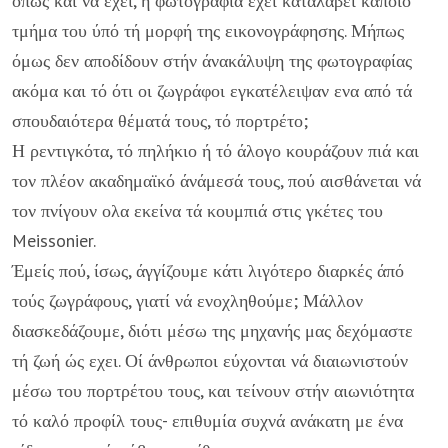
όπως και νά εχει, ή φωτογρα­φία εχει καταλάβει κάποιο
τμήμα του ύπό τή μορφή της ει­κονογράφησης. Μήπως
όμως δεν αποδίδουν στήν άνακάλυψη της φωτογραφίας
ακόμα και τό ότι οι ζωγράφοι εγκατέλειψαν ενα από τά
σπουδαιότερα θέματά τους, τό πορτρέτο;
Η ρεντιγκότα, τό πηλήκιο ή τό άλογο κουράζουν πιά και
τον πλέον ακαδημαϊκό άνάμεσά τους, πού αισθάνεται νά
τον πνίγουν ολα εκείνα τά κουμπιά στις γκέτες του
Meissonier.
Έμείς πού, ίσως, άγγίζουμε κάτι λιγότερο διαρκές άπό
τούς ζωγράφους, γιατί νά ενοχληθούμε; Μάλλον
διασκεδάζουμε, διότι μέσω της μηχανής μας δεχόμαστε
τή ζωή ώς εχει. Οί άνθρωποι εύχονται νά διαιωνιστούν
μέσω του πορτρέτου τους, και τείνουν στήν αιωνιότητα
τό καλό προφίλ τους- επιθυμία συχνά ανάκατη με ένα