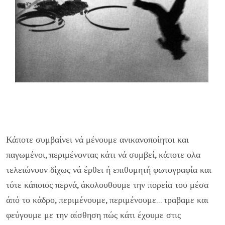
Κάποτε συμβαίνει νά μένουμε ανικανοποίητοι και
παγωμέ­νοι, περιμένοντας κάτι νά συμβεί, κάποτε ολα
τελειώνουν δί­χως νά έρθει ή επιθυμητή φωτογραφία και
τότε κάποιος περ­νά, άκολουθουμε την πορεία του μέσα
άπό το κάδρο, περιμέ­νουμε, περιμένουμε... τραβαμε και
φεύγουμε με την αίσθηση πώς κάτι έχουμε στις