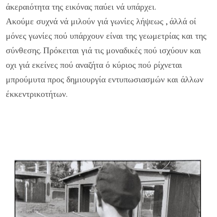
άκεραιότητα της εικόνας παύει νά υπάρχει.
Ακού­με συχνά νά μιλούν γιά γωνίες λήψεως , άλλά οί
μόνες γωνίες πού υπάρχουν είναι της γεωμετρίας και της
σύνθεσης. Πρόκειται γιά τις μοναδικές πού ισχύουν και
οχι γιά εκείνες πού αναζήτα ό κύριος πού ρίχνεται
μπρούμυτα προς δημιουρ­γία εντυπωσιασμών και άλλων
έκκεντρικοτήτων.