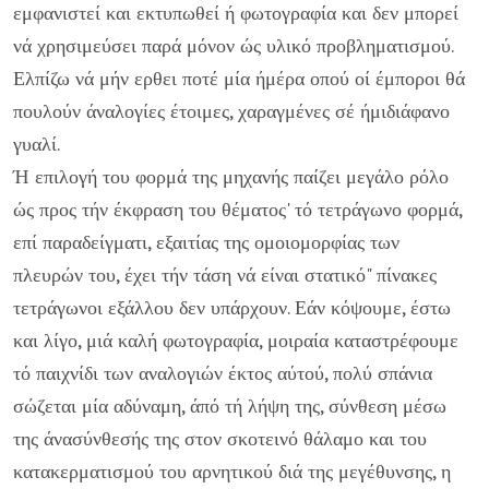
εμφανιστεί και εκτυπωθεί ή φωτογρα­φία και δεν μπορεί
νά χρησιμεύσει παρά μόνον ώς υλικό προβληματισμού.
Ελπίζω νά μήν ερθει ποτέ μία ήμέρα οπού οί έμποροι θά
πουλούν άναλογίες έτοιμες, χαραγμένες σέ ήμιδιάφανο
γυαλί.
Ή επιλογή του φορμά της μηχανής παίζει μεγάλο ρόλο
ώς προς τήν έκφραση του θέματος' τό τετράγωνο φορμά,
επί παραδείγματι, εξαιτίας της ομοιομορφίας των
πλευρών του, έχει τήν τάση νά είναι στατικό" πίνακες
τετράγωνοι εξάλλου δεν υπάρχουν. Εάν κόψουμε, έστω
και λίγο, μιά καλή φωτο­γραφία, μοιραία καταστρέφουμε
τό παιχνίδι των αναλογιών έκτος αύτού, πολύ σπάνια
σώζεται μία αδύναμη, άπό τή λήψη της, σύνθεση μέσω
της άνασύνθεσής της στον σκοτεινό θά­λαμο και του
κατακερματισμού του αρνητικού διά της μεγέ­θυνσης, η