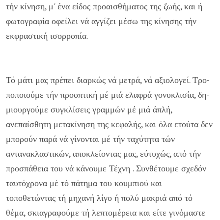
τήν κίνηση, μ' ένα είδος προαισθήματος της ζωής, και ή
φωτογραφία οφείλει νά αγγί­ζει μέσω της κίνησης τήν
εκφραστική ισορροπία.
Τό μάτι μας πρέπει διαρκώς νά μετρά, νά αξιολογεί. Τρο­
ποποιούμε τήν προοπτική μέ μιά ελαφρά γονυκλισία, δη­
μιουργούμε συγκλίσεις γραμμών μέ μιά άπλή,
ανεπαίσθητη μετακίνηση της κεφαλής, και όλα ετούτα δεν
μπορούν παρά νά γίνονται μέ τήν ταχύτητα τών
αντανακλαστικών, απο­κλείοντας μας, εύτυχώς, από τήν
προσπάθεια του νά κάνουμε Τέχνη . Συνθέτουμε σχεδόν
ταυτόχρονα μέ τό πάτημα του κουμπιού και
τοποθετώντας τή μηχανή λίγο ή πολύ μακριά από τό
θέμα, σκιαγραφούμε τή λεπτομέρεια και είτε γινό­μαστε