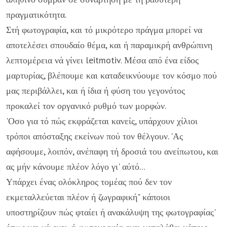
πραγματικότητα.
Στή φωτογραφία, και τό μικρότερο πράγμα μπορεί να
αποτελέσει σπουδαίο θέμα, και ή παραμικρή ανθρώπινη
λε­πτομέρεια νά γίνει leitmotiv. Μέσα από ένα είδος
μαρτυρίας, βλέπουμε και καταδεικνύουμε τον κόσμο πού
μας περιβάλλει, και ή ίδια ή φύση του γεγονότος
προκαλεί τον οργανικό ρυθμό των μορφών.
'Οσο για τό πώς εκφράζεται κανείς, υπάρχουν χίλιοι
τρόποι απόσταξης εκείνων πού τον θέλγουν. 'Ας
αφήσουμε, λοιπόν, ανέπαφη τή δροσιά του ανείπωτου, και
ας μήν κάνουμε πλέον λόγο γι' αύτό...
Υπάρχει ένας ολόκληρος τομέας πού δεν τον
εκμεταλλεύ­εται πλέον ή ζωγραφική" κάποιοι
υποστηρίζουν πώς φταίει ή ανακάλυψη της φωτογραφίας'