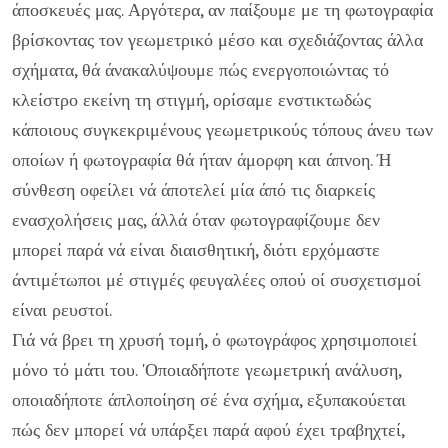
άποσκευές μας. Αργότερα, αν παίξου­με με τη φωτογραφία
βρίσκοντας τον γεωμετρικό μέσο και σχεδιάζοντας άλλα
σχήματα, θά άνακαλύψουμε πώς ενεργο­ποιώντας τό
κλείστρο εκείνη τη στιγμή, ορίσαμε ενστικτω­δώς
κάποιους συγκεκριμένους γεωμετρικούς τόπους άνευ των
οποίων ή φωτογραφία θά ήταν άμορφη και άπνοη. Ή
σύνθεση οφείλει νά άποτελεί μία άπό τις διαρκείς
ενασχολήσεις μας, άλλά όταν φωτογραφίζουμε δεν
μπορεί παρά νά είναι διαι­σθητική, διότι ερχόμαστε
άντιμέτωποι μέ στιγμές φευγαλέες οπού οί συσχετισμοί
είναι ρευστοί.
Γιά νά βρει τη χρυσή τομή, ό φωτογράφος χρησιμοποιεί
μόνο τό μάτι του. 'Οποια­δήποτε γεωμετρική ανάλυση,
οποιαδήποτε άπλοποίηση σέ ένα σχήμα, εξυπακούεται
πώς δεν μπορεί νά υπάρξει παρά αφού έχει τραβηχτεί,