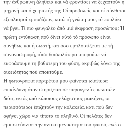
τήν άνθρώπινη άλήθεια και νά φροντίσει νά ξεχα­στούν ή
μηχανή και ό χειριστής της. Οί προβολείς και οί σύν­θετοι
εξοπλισμοί εμποδίζουν, κατά τή γνώμη μου, τό πουλάκι
νά βγει. Τί πιο φευγαλέο άπό μιά έκφραση προσώπου; Ή
πρώτη εντύπωση πού δίνει αύτό τό πρόσωπο είναι
συνήθως και ή σωστή, και όσο εμπλουτίζεται με τή
συναναστροφή, τόσο δυσκολότερα μπορούμε νά
εκφράσουμε τη βαθύτερη του φύση, ακριβώς λόγω της
οικειότητας πού αποκτούμε.
Η φωτογρα­φία πορτρέτου μου φαίνεται ιδιαίτερα
επικίνδυνη όταν στηρί­ζεται σε παραγγελίες πελατών
διότι, εκτός από κάποιους ε­λάχιστους μαικήνες, οί
περισσότεροι έπιζητούν την κολακεία, κάτι πού δεν
αφήνει χώρο για τίποτα τό αληθινό. Οί πελάτες δεν
εμπιστεύονται την αντικειμενικότητα του φακού, ενώ ο