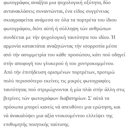
φωτογράφος αναζήτα μια ψυχολογική οξύτητα, δύο
αντανα­κλάσεις συναντώνται, ένα είδος συγγένειας
σκιαγραφείται α­νάμεσα σε όλα τα πορτρέτα του ίδιου
φωτογράφου, διότι αύτή ή σύλληψη τών ανθρώπων
συνδέεται με τήν ψυχολογική ταυτό­τητα του ιδίου. Ή
αρμονία κατακτάται αναζητώντας τήν ι­σορροπία μέσα
από τήν ασυμμετρία του κάθε προσώπου, κάτι πού οδηγεί
στήν αποφυγή του γλυκερού ή του χοντροκομμένου.
Από τήν έπιτήδευση ορισμένων πορτρέτων, προτιμώ
πολύ περισσότερο εκείνες τις μικρές φωτογραφίες
ταυτότητας πού στριμώχνονται ή μία πλάι στήν άλλη στις
βιτρίνες τών φω­τογράφων διαβατηρίων. Σ' αύτά τα
πρόσωπα μπορεί κανείς νά απευθύνει μια ερώτηση, και
νά άνακαλύψει μια αξία ντο­κουμέντου ελλείψει της
επιθυμητής ποιητικής ταύτισης.