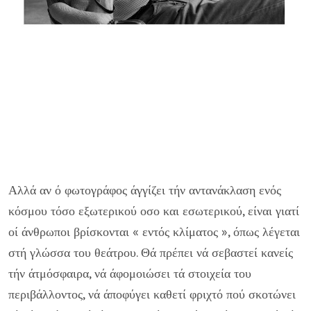
Αλλά αν ό φωτογράφος άγγίζει τήν αντανάκλαση ενός
κόσμου τόσο εξωτερικού οσο και εσωτερικού, είναι γιατί
οί άνθρωποι βρίσκονται « εντός κλίματος », όπως λέγεται
στή γλώσσα του θεάτρου. Θά πρέ­πει νά σεβαστεί κανείς
τήν άτμόσφαιρα, νά άφομοιώσει τά στοιχεία του
περιβάλλοντος, νά άποφύγει καθετί φριχτό πού σκοτώνει