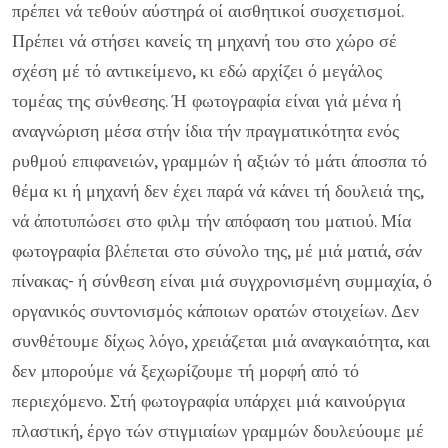
πρέ­πει νά τεθούν αύστηρά οί αισθητικοί συσχετισμοί.
Πρέπει νά στήσει κανείς τη μηχανή του στο χώρο σέ
σχέση μέ τό αντι­κείμενο, κι εδώ αρχίζει ό μεγάλος
τομέας της σύνθεσης. Ή φωτογραφία είναι γιά μένα ή
αναγνώριση μέσα στήν ίδια τήν πραγματικότητα ενός
ρυθμού επιφανειών, γραμμών ή αξιών τό μάτι άποσπα τό
θέμα κι ή μηχανή δεν έχει παρά νά κάνει τή δουλειά της,
νά άποτυπώσει στο φιλμ τήν απόφαση του μα­τιού. Μία
φωτογραφία βλέπεται στο σύνολο της, μέ μιά μα­τιά, σάν
πίνακας- ή σύνθεση είναι μιά συγχρονισμένη συμμα­χία, ό
οργανικός συντονισμός κάποιων ορατών στοιχείων. Δεν
συνθέτουμε δίχως λόγο, χρειάζεται μιά αναγκαιότητα, και
δεν μπορούμε νά ξεχωρίζουμε τή μορφή από τό
περιεχόμενο. Στή φωτογραφία υπάρχει μιά καινούργια
πλαστική, έργο τών στιγμιαίων γραμμών δουλεύουμε μέ