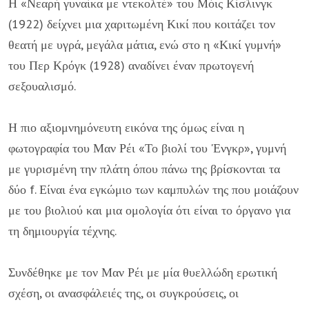
Η «Νεαρή γυναίκα με ντεκολτέ» του Μόις Κίσλινγκ
(1922) δείχνει μια χαριτωμένη Κικί που κοιτάζει τον
θεατή με υγρά, μεγάλα μάτια, ενώ στο η «Κικί γυμνή»
του Περ Κρόγκ (1928) αναδίνει έναν πρωτογενή
σεξουαλισμό.
Η πιο αξιομνημόνευτη εικόνα της όμως είναι η
φωτογραφία του Μαν Ρέι «Το βιολί του 'Ενγκρ», γυμνή
με γυρισμένη την πλάτη όπου πάνω της βρίσκονται τα
δύο f. Είναι ένα εγκώμιο των καμπυλών της που μοιάζουν
με του βιολιού και μια ομολογία ότι είναι το όργανο για
τη δημιουργία τέχνης.
Συνδέθηκε με τον Μαν Ρέι με μία θυελλώδη ερωτική
σχέση, οι ανασφάλειές της, οι συγκρούσεις, οι