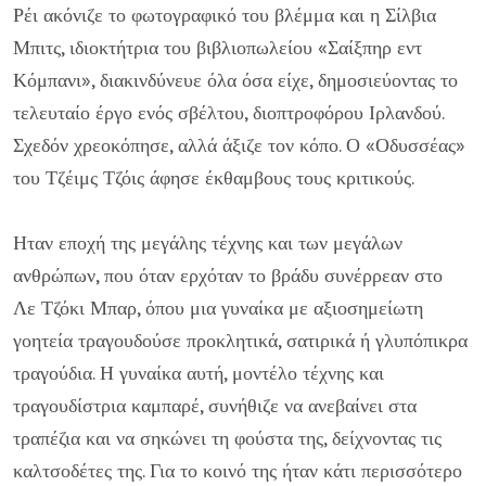
Ρέι ακόνιζε το φωτογραφικό του βλέμμα και η Σίλβια
Μπιτς, ιδιοκτήτρια του βιβλιοπωλείου «Σαίξπηρ εντ
Κόμπανι», διακινδύνευε όλα όσα είχε, δημοσιεύοντας το
τελευταίο έργο ενός σβέλτου, διοπτροφόρου Ιρλανδού.
Σχεδόν χρεοκόπησε, αλλά άξιζε τον κόπο. Ο «Οδυσσέας»
του Τζέιμς Τζόις άφησε έκθαμβους τους κριτικούς.
Ηταν εποχή της μεγάλης τέχνης και των μεγάλων
ανθρώπων, που όταν ερχόταν το βράδυ συνέρρεαν στο
Λε Τζόκι Μπαρ, όπου μια γυναίκα με αξιοσημείωτη
γοητεία τραγουδούσε προκλητικά, σατιρικά ή γλυπόπικρα
τραγούδια. Η γυναίκα αυτή, μοντέλο τέχνης και
τραγουδίστρια καμπαρέ, συνήθιζε να ανεβαίνει στα
τραπέζια και να σηκώνει τη φούστα της, δείχνοντας τις
καλτσοδέτες της. Για το κοινό της ήταν κάτι περισσότερο