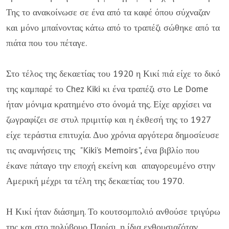
Της το ανακοίνωσε σε ένα από τα καφέ όπου σύχναζαν
και μόνο μπαίνοντας κάτω από το τραπέζι σώθηκε από τα
πιάτα που του πέταγε.
Στο τέλος της δεκαετίας του 1920 η Κικί πιά είχε το δικό
της καμπαρέ το Chez Kiki κι ένα τραπέζι στο Le Dome
ήταν μόνιμα κρατημένο στο όνομά της. Είχε αρχίσει να
ζωγραφίζει σε στυλ πριμιτίφ και η έκθεσή της το 1927
είχε τεράστια επιτυχία. Δυο χρόνια αργότερα δημοσίευσε
τις αναμνήσεις της "Kiki’s Memoirs", ένα βιβλίο που
έκανε πάταγο την εποχή εκείνη και απαγορευμένο στην
Αμερική μέχρι τα τέλη της δεκαετίας του 1970.
Η Κικί ήταν διάσημη. Το κουτσομπολιό ανθούσε τριγύρω
της και στο πολύβουο Παρίσι, η ίδια ενθουσιαζόταν