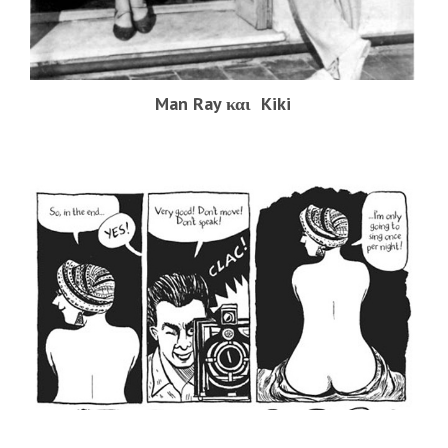
Man Ray και Kiki