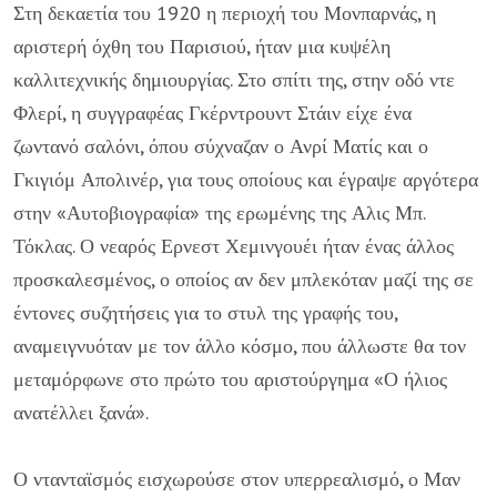
Στη δεκαετία του 1920 η περιοχή του Μονπαρνάς, η
αριστερή όχθη του Παρισιού, ήταν μια κυψέλη
καλλιτεχνικής δημιουργίας. Στο σπίτι της, στην οδό ντε
Φλερί, η συγγραφέας Γκέρντρουντ Στάιν είχε ένα
ζωντανό σαλόνι, όπου σύχναζαν ο Ανρί Ματίς και ο
Γκιγιόμ Απολινέρ, για τους οποίους και έγραψε αργότερα
στην «Αυτοβιογραφία» της ερωμένης της Αλις Μπ.
Τόκλας. Ο νεαρός Ερνεστ Χεμινγουέι ήταν ένας άλλος
προσκαλεσμένος, ο οποίος αν δεν μπλεκόταν μαζί της σε
έντονες συζητήσεις για το στυλ της γραφής του,
αναμειγνυόταν με τον άλλο κόσμο, που άλλωστε θα τον
μεταμόρφωνε στο πρώτο του αριστούργημα «Ο ήλιος
ανατέλλει ξανά».
Ο ντανταϊσμός εισχωρούσε στον υπερρεαλισμό, ο Μαν