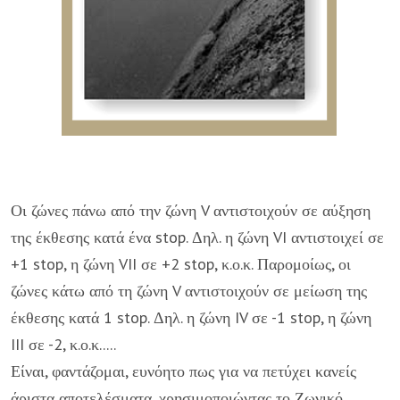
Οι ζώνες πάνω από την ζώνη V αντιστοιχούν σε αύξηση
της έκθεσης κατά ένα stop. Δηλ. η ζώνη VI αντιστοιχεί σε
+1 stop, η ζώνη VII σε +2 stop, κ.ο.κ. Παρομοίως, οι
ζώνες κάτω από τη ζώνη V αντιστοιχούν σε μείωση της
έκθεσης κατά 1 stop. Δηλ. η ζώνη IV σε -1 stop, η ζώνη
III σε -2, κ.ο.κ.....
Είναι, φαντάζομαι, ευνόητο πως για να πετύχει κανείς
άριστα αποτελέσματα, χρησιμοποιώντας το Ζωνικό