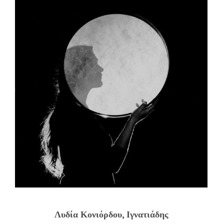
Λυδία Κονιόρδου, Ιγνατιάδης