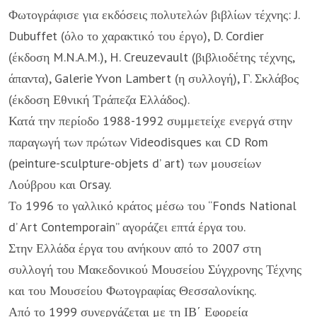
Φωτογράφισε για εκδόσεις πολυτελών βιβλίων τέχνης: J.
Dubuffet (όλο το χαρακτικό του έργο), D. Cordier
(έκδοση M.N.A.M.), H. Creuzevault (βιβλιοδέτης τέχνης,
άπαντα), Galerie Yvon Lambert (η συλλογή), Γ. Σκλάβος
(έκδοση Εθνική Τράπεζα Ελλάδος).
Κατά την περίοδο 1988-1992 συμμετείχε ενεργά στην
παραγωγή των πρώτων Videodisques και CD Rom
(peinture-sculpture-objets d’ art) των μουσείων
Λούβρου και Orsay.
Το 1996 το γαλλικό κράτος μέσω του “Fonds National
d’ Art Contemporain” αγοράζει επτά έργα του.
Στην Ελλάδα έργα του ανήκουν από το 2007 στη
συλλογή του Μακεδονικού Μουσείου Σύγχρονης Τέχνης
και του Μουσείου Φωτογραφίας Θεσσαλονίκης.
Από το 1999 συνεργάζεται με τη ΙΒ΄ Εφορεία