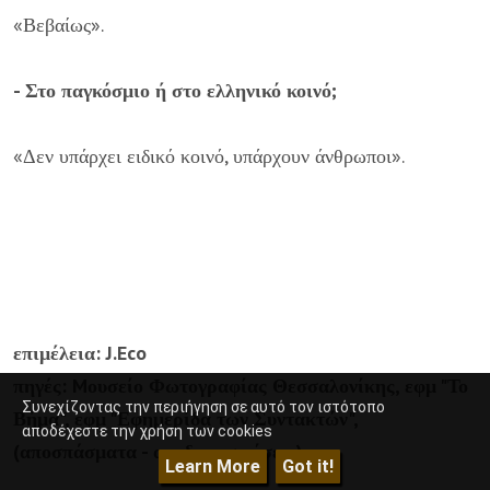
«Βεβαίως».
- Στο παγκόσμιο ή στο ελληνικό κοινό;
«Δεν υπάρχει ειδικό κοινό, υπάρχουν άνθρωποι».
επιμέλεια: J.Eco
πηγές: Mουσείο Φωτογραφίας Θεσσαλονίκης, εφμ "Το
Συνεχίζοντας την περιήγηση σε αυτό τον ιστότοπο
Βήμα", εφμ "Εφημερίδα των Συντακτών",
αποδέχεστε την χρήση των cookies
(αποσπάσματα - αναδημοσιεύσεις)
Learn More
Got it!