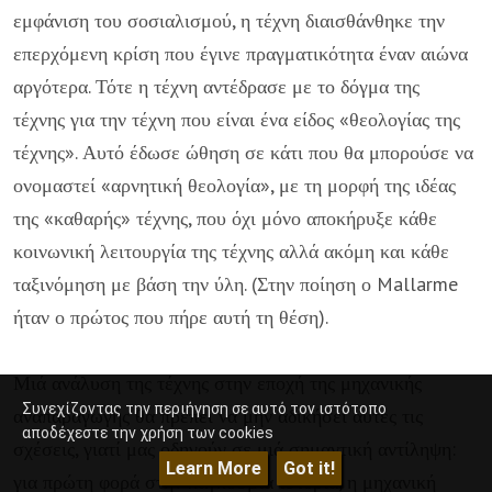
εμφάνιση του σοσιαλισμού, η τέχνη διαισθάνθηκε την
επερχόμενη κρίση που έγινε πραγματικότητα έναν αιώνα
αργότερα. Τότε η τέχνη αντέδρασε με το δόγμα της
τέχνης για την τέχνη που είναι ένα είδος «θεολογίας της
τέχνης». Αυτό έδωσε ώθηση σε κάτι που θα μπορούσε να
ονομαστεί «αρνητική θεολογία», με τη μορφή της ιδέας
της «καθαρής» τέχνης, που όχι μόνο αποκήρυξε κάθε
κοινωνική λειτουργία της τέχνης αλλά ακόμη και κάθε
ταξινόμηση με βάση την ύλη. (Στην ποίηση ο Mallarme
ήταν ο πρώτος που πήρε αυτή τη θέση).
Μιά ανάλυση της τέχνης στην εποχή της μηχανικής
Συνεχίζοντας την περιήγηση σε αυτό τον ιστότοπο
αναπαραγωγής θα πρέπει να μην αδικήσει αυτές τις
αποδέχεστε την χρήση των cookies
σχέσεις, γιατί μας οδηγούν σε μιά σημαντική αντίληψη:
Learn More
Got it!
για πρώτη φορά στην παγκόσμια ιστορία, η μηχανική