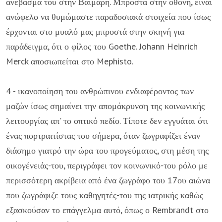
ανέβασμα του στην Βαΐμάρη. Μπροστά στην οθόνη, είναι
ανώφελο να θυμώμαστε παραδοσιακά στοιχεία που ίσως
έρχονται στο μυαλό μας μπροστά στην σκηνή για
παράδειγμα, ότι ο φίλος του Goethe. Johann Heinrich
Merck αποσιωπείται στο Mephisto.
4 - ικανοποίηση του ανθρώπινου ενδιαφέροντος των
μαζών ίσως σημαίνει την απομάκρυνση της κοινωνικής
λειτουργίας απ' το οπτικό πεδίο. Τίποτε δεν εγγυάται ότι
ένας πορτραιτίστας του σήμερα, όταν ζωγραφίζει έναν
διάσημο γιατρό την ώρα του προγεύματος, στη μέση της
οικογένειάς-του, περιγράφει τον κοινωνικό-του ρόλο με
περισσότερη ακρίβεια από ένα ζωγράφο του 17ου αιώνα
που ζωγράφιζε τους καθηγητές-του της ιατρικής καθώς
εξασκούσαν το επάγγελμα αυτό, όπως ο Rembrandt στο