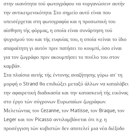
στην ικανότητα τού φωτογράφου να «οργανώσει» αυτήν
την αντικειμε­νικότητα. Στο σημείο αυτό είναι που
υπεισέρχεται στη φωτογραφία και η προ­σωπική του
αίσθηση τής φόρμας, η οποία είναι συνάρτηση τού
ψυχισμού του και τής ευφυίας του, η οποία «είναι το ίδιο
απαραίτητη γι αυτόν πριν πατήσει το κου­μπί, όσο είναι
για τον ζωγράφο πριν ακουμπήσει το πινέλο του στον
καμβά».
Στα πλαίσια αυτής τής έντονης αναζήτησης γύρω απ' τη
μορφή ο Strand θα επιδιώξει μεταξύ άλλων να καταλάβει
την αφαιρετική διαδικασία και την κατα­σκευή τής εικόνας
στο έργο τών σύγρονων Ευρωπαίων ζωγράφων.
Μελετώντας τον Cezanne, τον Matisse, τον Braque, τον
Leger και τον Picasso αντιλαμβάνε­ται ότι π.χ. η
προσέγγιση τών κυβιστών δεν αποτελεί μια νέα διέξοδο