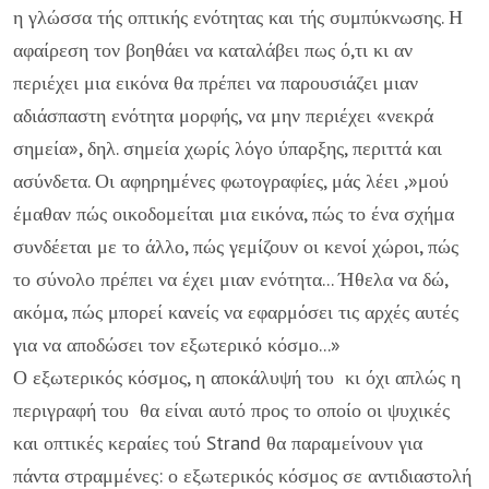
η γλώσσα τής οπτικής ενότητας και τής συμπύκνωσης. Η
αφαίρεση τον βοηθάει να καταλάβει πως ό,τι κι αν
περιέχει μια εικόνα θα πρέπει να παρουσιάζει μιαν
αδιάσπαστη ενότητα μορφής, να μην πε­ριέχει «νεκρά
σημεία», δηλ. σημεία χωρίς λόγο ύπαρξης, περιττά και
ασύνδε­τα. Οι αφηρημένες φωτογραφίες, μάς λέει ,»μού
έμαθαν πώς οικοδομείται μια εικόνα, πώς το ένα σχήμα
συνδέεται με το άλλο, πώς γεμίζουν οι κενοί χώροι, πώς
το σύνολο πρέπει να έχει μιαν ενό­τητα... Ήθελα να δώ,
ακόμα, πώς μπορεί κανείς να εφαρμόσει τις αρχές αυτές
για να αποδώσει τον εξωτερικό κόσμο...»
Ο εξωτερικός κόσμος, η αποκάλυψή του κι όχι απλώς η
περιγραφή του θα είναι αυτό προς το οποίο οι ψυχικές
και οπτικές κεραίες τού Strand θα παραμεί­νουν για
πάντα στραμμένες: ο εξωτερι­κός κόσμος σε αντιδιαστολή