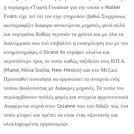
η περί­φημη «Τυφλή Γυναίκα» για την οποία ο Walker
Evans είχε πεί ότι τον είχε επη­ρεάσει βαθιά. Συγχρόνως
φωτογραφίζει διάφορα αντικείμενα, μηχανές, φυτά αλ­λά
και πορτραίτα. Καθώς περνούν τα χρόνια και με όλα τα
διαλείμματα που τού επιβάλλει η ενασχόληση του με τον
κινηματογράφο, ο Strand θα στραφεί ολοέ­να και
περισσότερο προς το τοπίο καθώς ταξιδεύει στις Η.Π.Α.
(Maine, Nova Scotia, New Mexico) και στο Μεξικό.
Προσπαθεί συνειδητά να οργανώσει τα στοιχεία ενός
τοπίου δουλεύοντας με διάφορες μηχανές. Τα τοπία του
περι­λαμβάνουν πολλές φορές και στοιχεία αρχιτεκτονικά.
Αναφέρεται συχνά στον Cezanne που τού δίδαξε πώς ένα
τοπίο μπορεί και πρέπει να είναι ένας «ζω­ντανός και
ολοκληρωμένος οργανισμός».