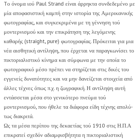
Tο όνομα ιού Paul Strand είναι άρρη­κτα συνδεδεμένο με
μία αποφασι­στική καμπή στην ιστορία της Αμερικανικής
φωτογραφίας, και συγκεκρι­μένα με τη γέννηση τού
μοντερνισμού και την επικράτηση της λεγόμενης
καθαρής (straight, pure) φωτογραφίας. Πρόκειται για μια
νέα αισθητική αντίληψη, που έρχεται να παραγκωνίσει το
πικτοριαλιστικό κίνημα και σύμφωνα με την οποία το
φωτογραφικό μέ­σο πρέπει να στηρίζεται στις δικές του
εγ­γενείς δυνατότητες και να μην δανείζεται στοιχεία από
άλλες τέχνες όπως π.χ. η ζω­γραφική. Η αντίληψη αυτή
εντάσσεται μέσα στο γενικότερο πνεύμα τού
μοντερνισμού, που ήθελε τα διάφορα είδη τέχνης απολύ­
τως διακριτά.
Ως τα μέσα περίπου της δεκαετίας τού 1910 στις Η.Π.Α
επικρατεί σχεδόν αδιαμφι­σβήτητα η πικτοριαλιστική