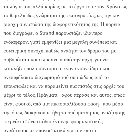
τα λόγια του, αλλά κυρίως με το έργο του - τον Χρόνο ως
το θεμελιώδες γνώρισμα τής φωτογραφίας, ως την κυ­
ρίαρχη συνιστώσα τής διαφορετικότητας της. Η πορεία
που διαγράφει ο Strand παρουσιάζει ιδιαίτερο
ενδιαφέρον, γιατί εμ­φανίζει μια μεγάλη συνέπεια και
εσωτερική συνοχή, καθώς αναζητά τον δρόμο του με
σοβαρότητα και ειλικρίνεια από την αρχή, για να
καταλήξει πολύ σύντομα σ' έναν εν­συνείδητο και
ανεπιφύλακτο διαχωρισμό τού ουσιώδους από το
επουσιώδες και να παραμείνει πια πιστός στις αρχές του
μέ­χρι το τέλος. Πράγματι - αφού πέρασε και αυτός, όπως
είναι φυσικό, από μια πικτοριαλίζουσα φάση - που μέσα
της όμως δια­κρίνουμε ήδη τα σπέρματα μιας αναζήτησης
περνάει σ' ένα στάδιο έντονης φορμαλι­στικής
αναζήτησης με επαναστατικά για την εποχή