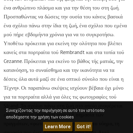
ένα ανθρώπινο πλάσμα και για την θέση του στη ζωή.
Προσπα­θώντας να δώσεις την ουσία του κάνεις βα­σικά
ένα σχόλιο πάνω στην ίδια τη ζωή, ένα σχόλιο που εμένα
μού πήρε εβδομήντα χρόνια για να το συγκροτήσω.
Υποθέτω πρόκειται για εκείνη την ολότητα που βλέ­πει
κανείς στα πορτραίτα τού Rembrandt και στα τοπία τού
Cezanne. Πρόκειται για εκείνο το βάθος τής ματιάς, την
κατανόηση, το συναίσθημα και την ικανότητα να τα
δέσεις όλα αυτά μαζί σε ένα οπτικό σύνολο που είναι η
Τέχνη». Οι παρα­πάνω σκέψεις ισχύουν βέβαια όχι μόνο
για τα πορτραίτα αλλά για όλες τις φω­τογραφίες τού
Strand. Το σχόλιο πάνω στη ζωή στο οποίο αναφέρεται
Συνεχίζοντας την περιήγηση σε αυτό τον ιστότοπο
εδώ, αλ­λού το αποκαλεί νόημα ή σημασία τών
αποδέχεστε την χρήση των cookies
πραγμάτων, «φωτογραφίζεις, λέει κάπου, το νόημα, τη
Learn More
Got it!
σημασία που έχει ο γύρω κόσμος για σένα. Αυτό