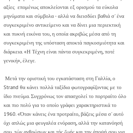
αξίες επομένως αποκλείονται εξ ορισμού τα εύκολα
μηνύματα και σύμβολα - αλλά να διεισδύει βαθιά σ' ένα
συγκεκριμένο αντικείμενο και να δίνει μια περιεκτική
και πυ­κνή εικόνα του, η οποία ακριβώς μέσα από τη
συγκεκριμένη της υπόσταση αποκτά πα­γκοσμιότητα και
διάρκεια. «Η Τέχνη είναι πάντα συγκεκριμένη, ποτέ
γενική», έλεγε.
Μετά την οριστική του εγκατάσταση στη Γαλλία, ο
Strand θα κάνει πολλά ταξίδια φωτογραφίζοντας με το
ίδιο πνεύμα. Συγχρόνως τον απασχολεί το πορτραίτο όλο
και πιο πολύ για το οποίο γράφει χα­ρακτηριστικά το
1960. «Όταν κάνεις ένα προτραίτο, βάζεις μέσα σ' αυτό
όχι απλώς μια φευγαλέα ενόραση, αλλά την κατανόησή
σου, τών ανθρώπων και τής ζωής και την άποψή σου για