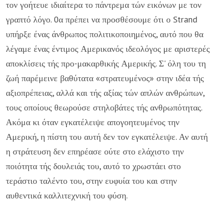
τον γοήτευε ιδιαίτερα το πά­ντρεμα τών εικόνων με τον
γραπτό λόγο. 0α πρέπει να προ­σθέσουμε ότι ο Strand
υπήρξε ένας άνθρωπος πολιτικοποιη­μένος, αυτό που θα
λέγαμε ένας έντιμος Αμερικανός ιδεο­λόγος με αριστερές
αποκλίσεις τής προ-μακαρθικής Αμερικής. Σ' όλη του τη
ζωή παρέμεινε βαθύτατα «στρατευ­μένος» στην ιδέα τής
αξιοπρέπειας, αλλά και τής αξίας τών απλών ανθρώπων,
τους οποίους θεωρούσε στηλοβάτες τής ανθρωπότητας.
Ακόμα κι όταν εγκατέλειψε απογοητευμένος την
Αμερική, η πίστη του αυτή δεν τον εγκατέλειψε. Αν αυτή
η στράτευση δεν επηρέασε ούτε στο ελάχιστο την
ποιότητα τής δουλειάς του, αυτό το χρωστάει στο
τεράστιο ταλέντο του, στην ευφυία του και στην
αυθεντικά καλλιτεχνική του φύση.