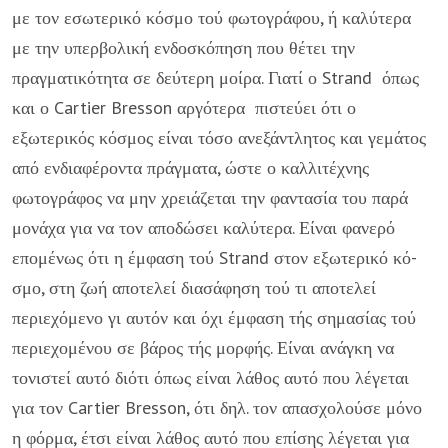
με τον εσω­τερικό κόσμο τού φωτογράφου, ή καλύ­τερα
με την υπερβολική ενδοσκόπηση που θέτει την
πραγματικότητα σε δεύτε­ρη μοίρα. Γιατί ο Strand όπως
και ο Cartier Bresson αργότερα πιστεύει ότι ο
εξωτερικός κόσμος είναι τόσο ανεξά­ντλητος και γεμάτος
από ενδιαφέροντα πράγματα, ώστε ο καλλιτέχνης
φωτογράφος να μην χρειάζεται την φαντασία του παρά
μονάχα για να τον αποδώσει καλύτερα. Είναι φανερό
επομένως ότι η έμφαση τού Strand στον εξωτερικό κό­
σμο, στη ζωή αποτελεί διασάφηση τού τι αποτελεί
περιεχόμενο γι αυτόν και όχι έμφαση τής σημασίας τού
περιεχομένου σε βάρος τής μορφής. Είναι ανάγκη να
τονιστεί αυτό διότι όπως είναι λάθος αυ­τό που λέγεται
για τον Cartier Bresson, ότι δηλ. τον απασχολούσε μόνο
η φόρ­μα, έτσι είναι λάθος αυτό που επίσης λέ­γεται για