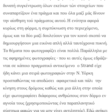
δυνατή συγκέντρωση όλων εκείνων τών στοιχείων που
συναπαρτίζουν ένα πράγμα και που όλα μαζί μάς δίνουν
την αίσθηση τού πράγ­ματος αυτού. Η ενότητα αφορά
κυρίως στη φόρμα, η συμπύκνωση στο περιεχόμενο,
όμως και τα δύο μαζί δουλεύουν για τον κοινό σκοπό να
δημιουργήσουν μια εικόνα απλή αλλά ταυτόχρονα πυκνή.
Τα θέματα που φωτογραφίζει είναι πολ­λά. Παράλληλα με
τις αφηρημένες φωτογραφίες - που κι αυτές όμως εδράζο­
νται σε κάποιο πραγματικό αντικείμενο ο Strand είχε
ήδη κάνει μια σειρά φω­τογραφιών στην Ν. Υόρκη
προσπαθώντας να αποδώσει αφαιρετικά και πάλι την
κίνηση στους δρόμους καθώς και μια άλλη στην οποία
είχε φωτογραφίσει διάφορους ανθρώπους στον δόρμο εν
αγνοία τους (χρησιμοποιώντας ένα πα­ραπλανητικό
σύστημα φακών για να μην γίνει αντιληπτός). Εδώ ανήκει