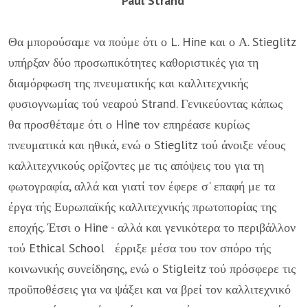
Paul Strand
Θα μπορούσαμε να πούμε ότι ο L. Hine και ο Α. Stieglitz
υπήρξαν δύο προσωπικότητες καθοριστικές για τη
διαμόρ­φωση της πνευματικής και καλλιτεχνικής
φυσιογνωμίας τού νεαρού Strand. Γενικεύοντας κάπως
θα προσθέταμε ότι ο Hine τον επηρέασε κυρίως
πνευματικά και ηθικά, ενώ ο Stieglitz τού άνοιξε νέους
καλλιτεχνικούς ορίζοντες με τις απόψεις του για τη
φωτογραφία, αλλά και γιατί τον έφερε σ' επαφή με τα
έργα τής Ευρωπαϊκής καλλιτεχνικής πρωτοπορίας της
επο­χής. Έτσι ο Hine - αλλά και γενικότερα το περιβάλλον
τού Ethical School έρριξε μέσα του τον σπόρο τής
κοινωνικής συνείδησης, ενώ ο Stigleitz τού πρόσφερε τις
προϋποθέσεις για να ψάξει και να βρεί τον καλλιτεχνικό