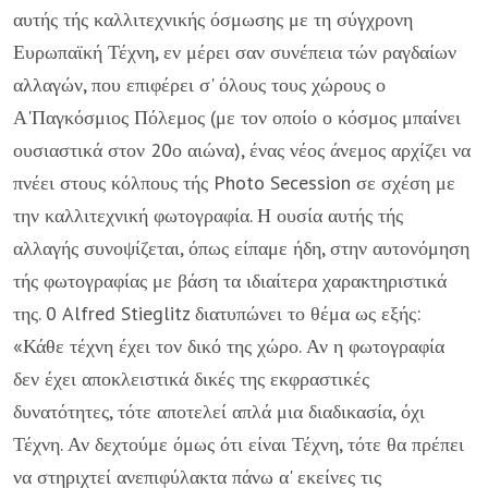
αυτής τής καλλιτεχνικής όσμωσης με τη σύγχρονη
Ευρωπαϊκή Τέχνη, εν μέρει σαν συνέ­πεια τών ραγδαίων
αλλαγών, που επιφέρει σ' όλους τους χώρους ο
Α'Παγκόσμιος Πόλεμος (με τον οποίο ο κόσμος μπαίνει
ουσιαστικά στον 20ο αιώνα), ένας νέος άνεμος αρχίζει να
πνέει στους κόλπους τής Photo Secession σε σχέση με
την καλλιτεχνική φωτογραφία. Η ουσία αυτής τής
αλλαγής συνο­ψίζεται, όπως είπαμε ήδη, στην αυτονόμηση
τής φωτογραφίας με βάση τα ιδιαί­τερα χαρακτηριστικά
της. 0 Alfred Stieglitz διατυπώνει το θέμα ως εξής:
«Κάθε τέχνη έχει τον δικό της χώρο. Αν η φωτογραφία
δεν έχει αποκλειστικά δικές της εκφραστικές
δυνατότητες, τότε αποτελεί απλά μια διαδικασία, όχι
Τέχνη. Αν δε­χτούμε όμως ότι είναι Τέχνη, τότε θα πρέπει
να στηριχτεί ανεπιφύλακτα πάνω α' εκείνες τις