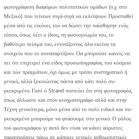
φωτογράφιση διαφόρων πολι­τιστικών ομάδων (π.χ. στο
Μεξικό) που τεί­νουν σιγά-σιγά να εκλείψουν. Προσπαθεί
μέσα από τις εικόνες του να δώσει την «αί­σθηση» ενός
τόπου, όπως λέει ο ίδιος, τη φυσιογνωμία του, το
βαθύτερο πείσμα του, εντοπίζοντας όλα εκείνα τα
στοιχεία που το συναπαρτίζουν. Οα μπορούσε κανείς να
πει ότι επιχειρεί ένα είδος προσωπογρα­φίας τού κόσμου
και τών πραγμάτων, όχι όμως με τρόπο συστηματικό ή
γενικό, αλ­λά ξεκινώντας πάντα από κάτι πολύ συ­
γκεκριμένο. Γιατί ο Strand πιστεύει ότι στη φωτογραφία,
όπως άλλωστε και στον κι­νηματογράφο αλλά και στην
Τέχνη γενικό­τερα, μόνο μέσα από το πολύ ειδικό και συ­
γκεκριμένο μπορούμε να φτάσουμε στο γε­νικό. Ο ρόλος
τού φωτογράφου γι αυτό δεν είναι να κάνει αόριστες
παρατηρήσεις πά­νω σε κάποιες γενικές ανθρωπιστικές