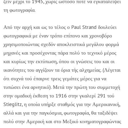
ζείν μέχρι το 1945, χω­ρίς ωστόσο ποτέ να εγκαταλείψει
τη φωτογραφία.
Από την αρχή και ως το τέλος ο Paul Strand δουλεύει
φω­τογραφικά με έναν τρόπο επίπονο και χρονοβόρο
χρησιμο­ποιώντας σχεδόν αποκλειστικά μεγάλου φορμά
μηχανές και προσέχοντας πάρα πολύ το τεχνικό μέρος
και κυρίως την εκτύπωση, όπου οι γνώσεις του και οι
ικανότητες του αγγί­ζουν τα όρια τής αλχημείας. (Λέγεται
ότι συχνά τού έπαιρνε τρεις γεμάτες μέρες για να
τυπώσει ένα αρνητικό). Μετά την πρώτη του συμμετοχή
στην ομαδική έκθεση το 1916 στην γκα­λερί 291 τού
Stieglitz, η οποία υπήρξε σταθμός για την Αμερικανική,
αλλά και για την παγκόσμια, φωτογραφία, θα τα­ξιδέψει
πολύ στην Αμερική και στο Μεξικό κινηματογραφώ­ντας