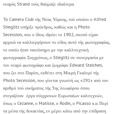
νεαρός Strand τούς θαύμαζε ιδιαίτερα.
To Camera Club τής Νέας Υόρκης, τού οποίου ο Alfred
Stieglitz υπήρξε πρό­εδρος, καθώς και η Photo
Secession, που ο ίδιος ιδρύει το 1902, σκοπό είχαν
αρχικά να καλλιεργήσουν το είδος αυτό τής φωτογραφίας,
το οποίο ήταν ταυ­τόσημο με την καλλιτεχνική
φωτογραφία. Συγχρόνως, ο Stieglitz σε συνεργασία με
τον νεαρό φωτογράφο και ζωγράφο Edward Steichen,
που ζει στο Παρίσι, εκ­θέτει στη Μικρή Γκαλερί τής
Photo Secession, που γίνεται γνωστή ως «291» από τον
αριθμό τού οικήματος τής 5ης λεωφόρου όπου
στεγαζόταν έργα σύγ­χρονων Ευρωπαίων καλιτεχνών,
όπως ο Cezanne, ο Matisse, ο Rodin, ο Picasso κ.α. Περί
τα μέσα τής δεκαετίας, εν μέρει κάτω από την επίδραση