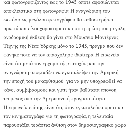
και φωτογραφίζοντας έως το 1945 οπότε αφοσιώνεται
αποκλειστικά στη φωτογραφία. Η αναγνώριση του
ωστόσο ως μεγάλου φωτογράφου θα καθυστερήσει
αρκετά και είναι χα­ρακτηριστικό ότι η πρώτη του μεγάλη
αναδρομική έκθεση θα γίνει στο Μουσείο Μοντέρνας
Τέχνης τής Νέας Υόρκης μό­νο το 1945, πράγμα που δεν
φάνηκε ποτέ να τον απασχόλη­σε ιδιαίτερα. Η ειρωνεία
είναι ότι μετά τον ερχομό τής επιτυ­χίας και την
αναγνώριση αποφασίζει να εγκαταλείψει την Αμερική
την εποχή τού μακαρθισμού για να μην υποχρεω­θεί να
κάνει συμβιβασμούς και γιατί ήταν βαθύτατα απογοη­
τευμένος από την Αμερικανική πραγματικότητα.
Η ειρωνεία επίσης είναι ότι, όταν εγκαταλείπει οριστικά
τον κινηματο­γράφο για τη φωτογραφία, η τελευταία
παρουσιάζει τεράστια άνθιση στον δημοσιογραφικό χώρο