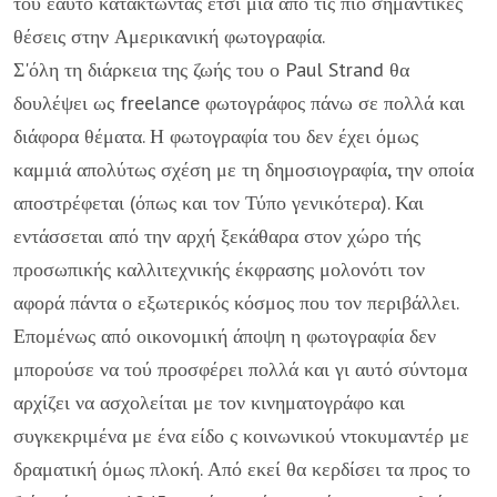
του εαυτό κατακτώ­ντας έτσι μια από τις πιο σημαντικές
θέσεις στην Αμερικανική φωτογραφία.
Σ'όλη τη διάρκεια της ζωής του ο Paul Strand θα
δουλέψει ως freelance φωτογράφος πάνω σε πολλά και
διάφορα θέ­ματα. Η φωτογραφία του δεν έχει όμως
καμμιά απολύτως σχέ­ση με τη δημοσιογραφία, την οποία
αποστρέφεται (όπως και τον Τύπο γενικότερα). Και
εντάσσεται από την αρχή ξεκάθα­ρα στον χώρο τής
προσωπικής καλλιτεχνικής έκφρασης μο­λονότι τον
αφορά πάντα ο εξωτερικός κόσμος που τον περι­βάλλει.
Επομένως από οικονομική άποψη η φωτογραφία δεν
μπορούσε να τού προσφέρει πολλά και γι αυτό σύντομα
αρχί­ζει να ασχολείται με τον κινηματογράφο και
συγκεκριμένα με ένα είδο ς κοινωνικού ντοκυμαντέρ με
δραματική όμως πλο­κή. Από εκεί θα κερδίσει τα προς το