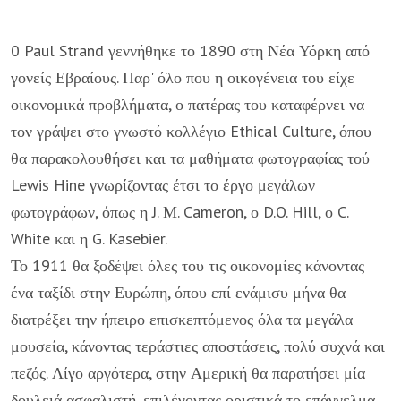
0 Paul Strand γεννήθηκε το 1890 στη Νέα Υόρκη από
γο­νείς Εβραίους. Παρ' όλο που η οικογένεια του είχε
οικονομι­κά προβλήματα, ο πατέρας του καταφέρνει να
τον γράψει στο γνωστό κολλέγιο Ethical Culture, όπου
θα παρακολουθήσει και τα μαθήματα φωτογραφίας τού
Lewis Hine γνωρίζοντας έτσι το έργο μεγάλων
φωτογράφων, όπως η J. Μ. Cameron, ο D.O. Hill, ο C.
White και η G. Kasebier.
Το 1911 θα ξοδέψει όλες του τις οικονομίες κάνοντας
ένα ταξίδι στην Ευρώπη, όπου επί ενάμισυ μήνα θα
διατρέξει την ήπειρο επισκεπτόμενος όλα τα μεγάλα
μουσεία, κάνοντας τε­ράστιες αποστάσεις, πολύ συχνά και
πεζός. Λίγο αργότερα, στην Αμερική θα παρατήσει μία
δουλειά ασφαλιστή, επιλέγο­ντας οριστικά το επάγγελμα