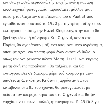
και στα γνωστά περιοδικά τής εποχής, ενώ η καθαρή
καλλιτεχνική φωτογραφία παρου­σιάζει μάλλον μιαν
ύφεση, τουλάχιστον στη Γαλλία, όπου ο Paul Strand
εγκαθίσταται οριστικά το 1950 με την τρίτη σύζυ­γο του,
φωτογράφο επίσης, την Hazel Kingsbury, στην οποία θα
βρεί την ιδανική σύντροφο. Στο Orgeval, κοντά στο
Παρίσι, θα αγοράσουν μαζί ένα απομονωμένο αγρόκτημα,
όπου φτιά­χνει για πρώτη φορά έναν σκοτεινό θάλαμο
όπως τον ονει­ρευόταν πάντα. Με τη Hazel - και κυρίως
με τη δική της πα­ραίνεση - θα ταξιδέψει και θα
φωτογραφίσει σε διάφορα μέ­ρη τού κόσμου με μιαν
απίστευτη ζωτικότητα. Κι όταν η αρ­ρώστια θα τον
καταβάλει στα 85 του χρόνια, θα φωτογραφί­σει με
πείσμα τον υπέροχο κήπο του στο Orgeval και θα ξα­
ναρχίσει να τυπώνει παλιές φωτογραφίες. Το 1976 λίγο