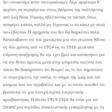
δεν συναντά­με στον πικτοριαλισμό. Λίγο αργότερα θ'
αρχίσει να περιφέρεται στους δρόμους τής παλλόμενης
από ζωή Νέας Υόρκης, «βλέποντας τα πάντα», όπως
αναφέ­ρει κάπου, «αλλά μη ξέροντας τι να κάνω με αυτά
που έβλεπα». Η αμηχανία του δεν θα διαρκέσει πολύ.
Καταλαβαίνει ότι τού χρειάζεται μια νέα γλώσσα. Μέσα
σε δύο χρόνια, από το 1914 ως το 1916 μετά από
επίμονη αναζήτηση, θα την έχει βρεί και κατακτήσει για
να την θέσει αμέσως μετά στην υπηρεσία εκείνου που
πάντα θα διακηρύσσει ότι θεωρεί ως το πιο σημαντικό:
το περιεχόμενο, την ουσία, το νόημα τής ζωής και τού
κόσμου που τον περιβάλλει και με το οποίο νοιώθει ότι
βρίσκεται σε μια συνεχή σχέση ευεργετικής
αμοιβαιότητας. Η διε­τία 1914-1916 θα είναι για τον
Strand μια περίοδος αποκλειστικής ενασχόλη­σης με τη