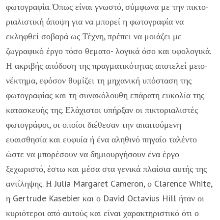
φωτογραφία. Όπως είναι γνωστό, σύμφωνα με την πικτο­
ριαλιστική άποψη για να μπορεί η φωτογρα­φία να
εκληφθεί σοβαρά ως Τέχνη, πρέπει να μοιάζει με
ζωγραφικό έργο τόσο θεματο- λογικά όσο και υφολογικά.
Η ακριβής από­δοση της πραγματικότητας αποτελεί μειο­
νέκτημα, εφόσον θυμίζει τη μηχανική υπό­σταση της
φωτογραφίας και τη συνακόλου­θη επάρατη ευκολία της
κατασκευής της. Ελάχιστοι υπήρξαν οι πικτοριαλιστές
φωτογράφοι, οι οποίοι διέθεσαν την απαιτούμενη
ευαισθησία και ευφυία ή ένα αληθινό πηγαίο ταλέντο
ώστε να μπορέ­σουν να δημιουργήσουν ένα έργο
ξεχωριστό, έστω και μέσα στα γενικά πλαίσια αυτής της
αντίληψης. Η Julia Margaret Cameron, ο Clarence White,
η Gertrude Kasebier και ο David Octavius Hill ήταν οι
κυριότεροι από αυτούς και είναι χα­ρακτηριστικό ότι ο