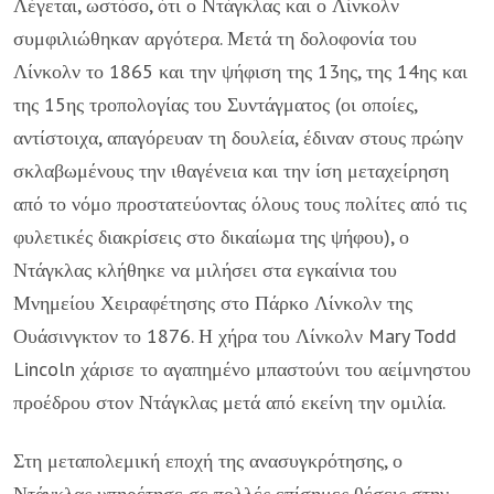
Λέγεται, ωστόσο, ότι ο Ντάγκλας και ο Λίνκολν
συμφιλιώθηκαν αργότερα. Μετά τη δολοφονία του
Λίνκολν το 1865 και την ψήφιση της 13ης, της 14ης και
της 15ης τροπολογίας του Συντάγματος (οι οποίες,
αντίστοιχα, απαγόρευαν τη δουλεία, έδιναν στους πρώην
σκλαβωμένους την ιθαγένεια και την ίση μεταχείρηση
από το νόμο προστατεύοντας όλους τους πολίτες από τις
φυλετικές διακρίσεις στο δικαίωμα της ψήφου), ο
Ντάγκλας κλήθηκε να μιλήσει στα εγκαίνια του
Μνημείου Χειραφέτησης στο Πάρκο Λίνκολν της
Ουάσινγκτον το 1876. Η χήρα του Λίνκολν Mary Todd
Lincoln χάρισε το αγαπημένο μπαστούνι του αείμνηστου
προέδρου στον Ντάγκλας μετά από εκείνη την ομιλία.
Στη μεταπολεμική εποχή της ανασυγκρότησης, ο
Ντάγκλας υπηρέτησε σε πολλές επίσημες θέσεις στην