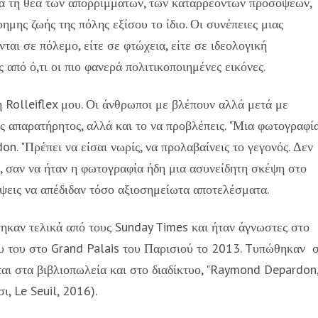
κά τη θέα των απορριμμάτων, των καταρρέοντων προσόψεων,
μης ζωής της πόλης εξίσου το ίδιο. Οι συνέπειες μιας
ται σε πόλεμο, είτε σε φτώχεια, είτε σε ιδεολογική
 από ό,τι οι πιο φανερά πολιτικοποιημένες εικόνες.
η Rolleiflex μου. Οι άνθρωποι με βλέπουν αλλά μετά με
νάς απαρατήρητος, αλλά και το να προβλέπεις. "Μια φωτογραφί
don. "Πρέπει να είσαι νωρίς, να προλαβαίνεις το γεγονός. Δεν
τι, σαν να ήταν η φωτογραφία ήδη μια ασυνείδητη σκέψη στο
έψεις να απέδιδαν τόσο αξιοσημείωτα αποτελέσματα.
ηκαν τελικά από τους Sunday Times και ήταν άγνωστες στο
ου του στο Grand Palais του Παρισιού το 2013. Tυπώθηκαν 
ται στα βιβλιοπωλεία και στο διαδίκτυο, "Raymond Depardon
, Le Seuil, 2016).