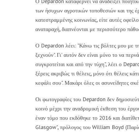
Ο Depardon καταφέρνει να αναδείξει ποιητι
των ήσυχων αγροτικών τοποθεσιών και της έρη
κατεστραμμένης κοινωνίας, είτε αυτές οφείλον
αναταραχή, διαπνέονται με περισσότερο πάθος
Ο Depardon λέει: "Κάνω τις βόλτες μου με τ
ξεχνούν". Γι' αυτόν δεν είναι μόνο το να περ
συγκροτείται και από την τύχη", λέει ο Depar
ξέρεις ακριβώς τι θέλεις, μόνο ότι θέλεις κά
κεφάλι σου". Μακάρι όλες οι ασυνείδητες σκ
Οι φωτογραφίες του Depardon δεν δημοσιεύτ
κοινό μέχρι την αναδρομική έκθεση του έργ
έναν τόμο που εκδόθηκε το 2016 και διατίθε
Glasgow", πρόλογος του William Boyd (Παρίσι