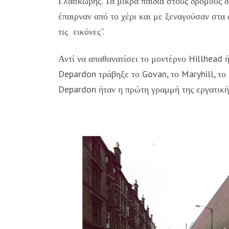
Γλασκώβης. Τα μικρά παιδιά στους δρόμους δ
έπαιρναν από το χέρι και με ξεναγούσαν στα
τις εικόνες".
Αντί να απαθανατίσει το μοντέρνο Hillhead 
Depardon τράβηξε το Govan, το Maryhill, το 
Depardon ήταν η πρώτη γραμμή της εργατικής