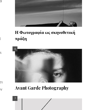
α
Η Φωτογραφία ως σκηνοθετική
η
πράξη
ι
ει
Avant Garde Photography
ων