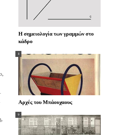
Η σημειολογία των γραμμών στο
κάδρο
ο,
.
ι
Αρχές του Μπάουχαους
,