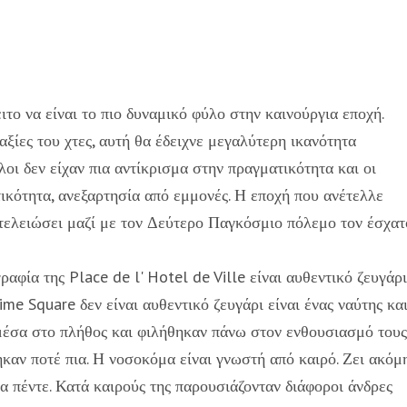
το να είναι το πιο δυναμικό φύλο στην καινούργια εποχή.
ξίες του χτες, αυτή θα έδειχνε μεγαλύτερη ικανότητα
οι δεν είχαν πια αντίκρισμα στην πραγματικότητα και οι
τικότητα, ανεξαρτησία από εμμονές. Η εποχή που ανέτελλε
 τελειώσει μαζί με τον Δεύτερο Παγκόσμιο πόλεμο τον έσχατ
αφία της Place de l' Hotel de Ville είναι αυθεντικό ζευγάρι
me Square δεν είναι αυθεντικό ζευγάρι είναι ένας ναύτης κα
μέσα στο πλήθος και φιλήθηκαν πάνω στον ενθουσιασμό τους
καν ποτέ πια. Η νοσοκόμα είναι γνωστή από καιρό. Ζει ακόμη
α πέντε. Κατά καιρούς της παρουσιάζονταν διάφοροι άνδρες