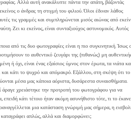
γραφίας. Αλλά αυτή ανακάλυπτε πάντα την απάτη, βάζοντάς
εκείνος ο άνδρας τη στιγμή του φιλιού. Όλοι έδιναν λάθος
υτές τις γραμμές και συμπληρώνεται μισός αιώνας από εκεί
ύτη. Ζει κι εκείνος, είναι συνταξιούχος αστυνομικός. Αυτός
ποια από τις δυο φωτογραφίες είναι η πιο συγκινητική. Ίσως 
οτιμήσουν το αυθεντικό ζευγάρι της (πιθανώς) μη αυθεντική
νη ή όχι, είναι ένας εξαίσιος ύμνος στον έρωτα, τα νιάτα κα
ι και κάτι το ψυχρό και απόμακρό. Εξάλλου, στη σκέψη ότι το
ύονται μέσα μας κάποια αόριστα, δυσάρεστα συναισθήματα.
τί άραγε χρειάστηκε την προτροπή του φωτογράφου για να
, επειδή κάτι τέτοιο ήταν ακόμη ασυνήθιστο τότε, τι το έκανε
αναγγέλλεται μια κατάσταση γνώριμή μας σήμερα, η εισβολ
ν καταγράφει απλώς, αλλά και διαμορφώνει;