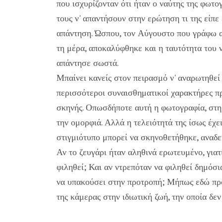
που ισχυρίζονταν ότι ήταν ο ναύτης της φωτο
τους ν' απαντήσουν στην ερώτηση τι της είπε 
απάντηση. Ώσπου, τον Αύγουστο που γράφω α
τη μέρα, αποκαλύφθηκε και η ταυτότητα του να
απάντησε σωστά.
Μπαίνει κανείς στον πειρασμό ν' αναρωτηθεί 
περισσότεροι συναισθηματικοί χαρακτήρες πρ
σκηνής. Οπωσδήποτε αυτή η φωτογραφία, στημέ
την ομορφιά. Αλλά η τελειότητά της ίσως έχε
στιγμιότυπο μπορεί να σκηνοθετήθηκε, αναδε
Αν το ζευγάρι ήταν αληθινά ερωτευμένο, για
φιληθεί; Και αν ντρεπόταν να φιληθεί δημόσια
να υπακούσει στην προτροπή; Μήπως εδώ προ
της κάμερας στην ιδιωτική ζωή, την οποία δε