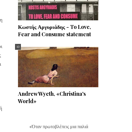
νη
Κωστής Αργυριάδης - To Love,
Fear and Consume statement
οι
ς
ι
Andrew Wyeth, «Christina's
World»
ή
«Όταν πρωτοβλέπεις μια παλιά