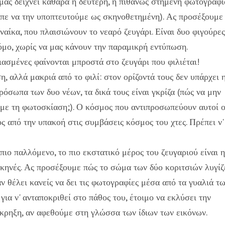
 μας δείχνει καθαρά η δεύτερη, η πιθανώς στημένη φωτογραφί
ρεπε να την υποπτευτούμε ως σκηνοθετημένη). Ας προσέξουμε
υναίκα, που πλαισιώνουν το νεαρό ζευγάρι. Είναι δυο φιγούρες
όμο, χωρίς να μας κάνουν την παραμικρή εντύπωση.
ιασμένες φαίνονται μπροστά στο ζευγάρι που φιλιέται!
η, αλλά μακριά από το φιλί: στον ορίζοντά τους δεν υπάρχει 
ρόσωπα των δυο νέων, τα δικά τους είναι γκρίζα (πώς να μην
 με τη φωτοσκίαση;). Ο κόσμος που αντιπροσωπεύουν αυτοί ο
ς από την υπακοή στις συμβάσεις κόσμος του χτες. Πρέπει ν'
 πιο παλλόμενο, το πιο εκστατικό μέρος του ζευγαριού είναι η
 σκηνές. Ας προσέξουμε πώς το σώμα των δύο κοριτσιών λυγίζ
ν θέλει κανείς να δει τις φωτογραφίες μέσα από τα γυαλιά τ
ια ν' ανταποκριθεί στο πάθος του, έτοιμο να εκλύσει την
έκρηξη, αν αφεθούμε στη γλώσσα των ίδιων των εικόνων.