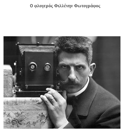
O φλογερός Φιλλένην Φωτογράφος