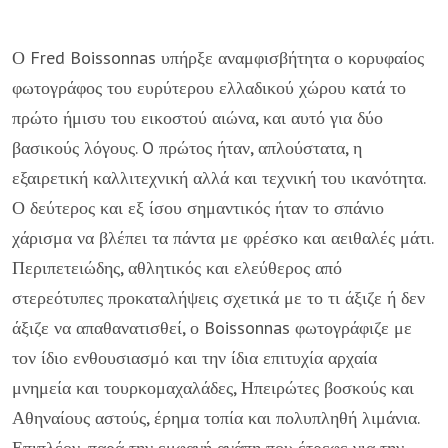
Ο Fred Boissonnas υπήρξε αναμφισβήτητα ο κορυφαίος
φωτογράφος του ευρύτερου ελλαδικού χώρου κατά το
πρώτο ήμισυ του εικοστού αιώνα, και αυτό για δύο
βασικούς λόγους. O πρώτος ήταν, απλούστατα, η
εξαιρετική καλλιτεχνική αλλά και τεχνική του ικανότητα.
Ο δεύτερος και εξ ίσου σημαντικός ήταν το σπάνιο
χάρισμα να βλέπει τα πάντα με φρέσκο και αειθαλές μάτι.
Περιπετειώδης, αθλητικός και ελεύθερος από
στερεότυπες προκαταλήψεις σχετικά με το τι άξιζε ή δεν
άξιζε να απαθανατισθεί, ο Boissonnas φωτογράφιζε με
τον ίδιο ενθουσιασμό και την ίδια επιτυχία αρχαία
μνημεία και τουρκομαχαλάδες, Ηπειρώτες βοσκούς και
Αθηναίους αστούς, έρημα τοπία και πολυπληθή λιμάνια.
Επιπλέον, παρά την εμφανή αγάπη που έτρεφε για την