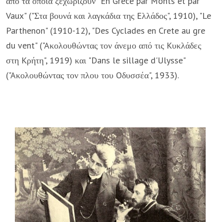
από τα οποία ξεχωρίζουν "En Grece par Monts et par
Vaux" ("Στα βουνά και λαγκάδια της Eλλάδος", 1910), "Le
Parthenon" (1910-12), "Des Cyclades en Crete au gre
du vent" ("Aκολουθώντας τον άνεμο από τις Kυκλάδες
στη Kρήτη", 1919) και "Dans le sillage d'Ulysse"
("Aκολουθώντας τον πλου του Oδυσσέα", 1933).