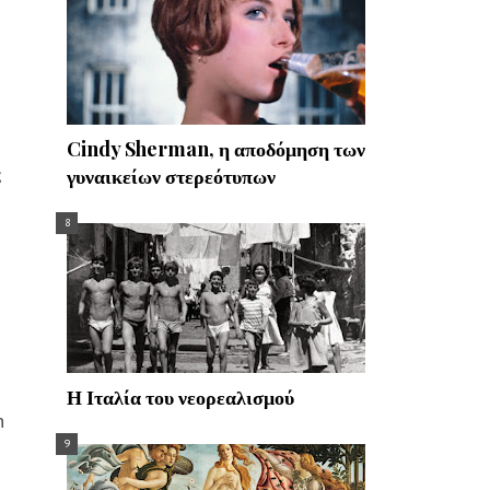
Cindy Sherman, η αποδόμηση των
ς
γυναικείων στερεότυπων
Η Ιταλία του νεορεαλισμού
n