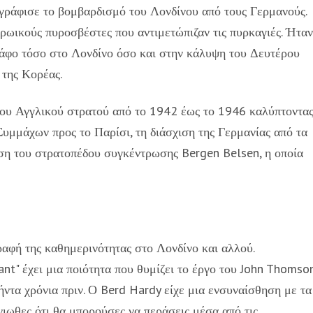
ογράφισε το βομβαρδισμό του Λονδίνου από τους Γερμανούς.
ηρωικούς πυροσβέστες που αντιμετώπιζαν τις πυρκαγιές. Ήταν
άφο τόσο στο Λονδίνο όσο και στην κάλυψη του Δευτέρου
της Κορέας.
ου Αγγλικού στρατού από το 1942 έως το 1946 καλύπτοντα
Συμμάχων προς το Παρίσι, τη διάσχιση της Γερμανίας από τα
ση του στρατοπέδου συγκέντρωσης Bergen Belsen, η οποία
ραφή της καθημερινότητας στο Λονδίνο και αλλού.
hant" έχει μια ποιότητα που θυμίζει το έργο του John Thomso
ήντα χρόνια πριν. Ο Berd Hardy είχε μια ενσυναίσθηση με τα
νιωθες ότι θα μπορούσες να περάσεις μέσα από τις