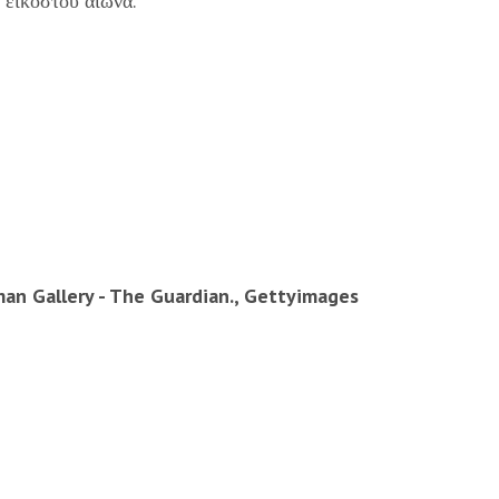
 εικοστού αιώνα.
rman Gallery - The Guardian., Gettyimages