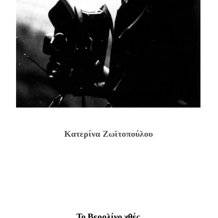
Κατερίνα Ζωϊτοπούλου
Το Βερολίνο χθές