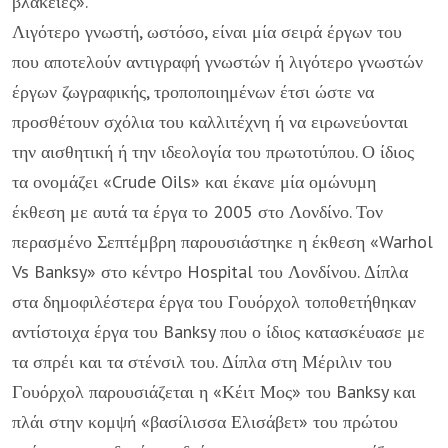
βλακείες».
Λιγότερο γνωστή, ωστόσο, είναι μία σειρά έργων του
που αποτελούν αντιγραφή γνωστών ή λιγότερο γνωστών
έργων ζωγραφικής, τροποποιημένων έτσι ώστε να
προσθέτουν σχόλια του καλλιτέχνη ή να ειρωνεύονται
την αισθητική ή την ιδεολογία του πρωτοτύπου. Ο ίδιος
τα ονομάζει «Crude Oils» και έκανε μία ομώνυμη
έκθεση με αυτά τα έργα το 2005 στο Λονδίνο. Τον
περασμένο Σεπτέμβρη παρουσιάστηκε η έκθεση «Warhol
Vs Banksy» στο κέντρο Hospital του Λονδίνου. Δίπλα
στα δημοφιλέστερα έργα του Γουόρχολ τοποθετήθηκαν
αντίστοιχα έργα του Banksy που ο ίδιος κατασκέυασε με
τα σπρέι και τα στένσιλ του. Δίπλα στη Μέριλιν του
Γουόρχολ παρουσιάζεται η «Κέιτ Μος» του Banksy και
πλάι στην κομψή «βασίλισσα Ελισάβετ» του πρώτου