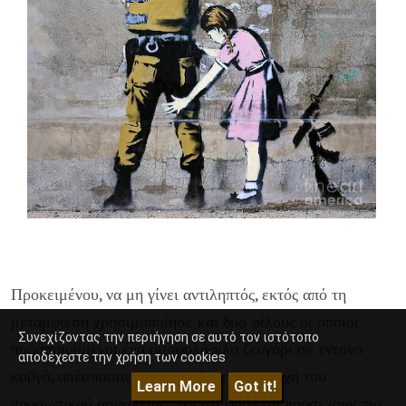
Προκειμένου, να μη γίνει αντιληπτός, εκτός από τη
μεταμφίεση χρησιμοποίησε και δύο φίλους οι οποίοι
Συνεχίζοντας την περιήγηση σε αυτό τον ιστότοπο
προσποιούμενοι ένα ομοφυλόφιλο ζευγάρι σε έντονο
αποδέχεστε την χρήση των cookies
καβγά, απέσπασαν με επιτυχία την προσοχή του
Learn More
Got it!
προσωπικού ασφαλείας. "Απ ότι φαίνεται προσέχουν πιο