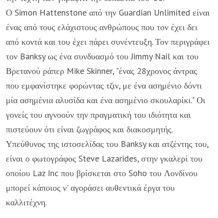
Ο Simon Hattenstone από την Guardian Unlimited είναι
ένας από τους ελάχιστους ανθρώπους που τον έχει δει
από κοντά και του έχει πάρει συνέντευξη. Τον περιγράφει
τον Banksy ως ένα συνδυασμό του Jimmy Nail και του
Βρετανού ράπερ Mike Skinner, "ένας 28χρονος άντρας
που εμφανίστηκε φορώντας τζιν, με ένα ασημένιο δόντι
μία ασημένια αλυσίδα και ένα ασημένιο σκουλαρίκι." Οι
γονείς του αγνοούν την πραγματική του ιδιότητα και
πιστεύουν ότι είναι ζωγράφος και διακοσμητής.
Υπεύθυνος της ιστοσελίδας του Banksy και ατζέντης του,
είναι ο φωτογράφος Steve Lazarides, στην γκαλερί του
οποίου Laz Inc που βρίσκεται στο Soho του Λονδίνου
μπορεί κάποιος ν' αγοράσει αυθεντικά έργα του
καλλιτέχνη.