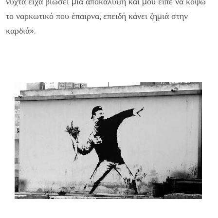
νύχτα είχα βιώσει µια αποκάλυψη και µου είπε να κόψω
το ναρκωτικό που έπαιρνα, επειδή κάνει ζηµιά στην
καρδιά».