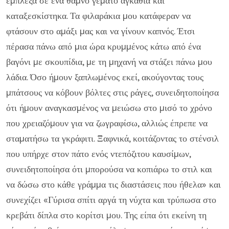
έµπλεξα σε ένα θάµνο γεµάτο αγκάθια και
καταξεσκίστηκα. Τα φιλαράκια µου κατάφεραν να
φτάσουν στο αµάξι µας και να γίνουν καπνός. Έτσι
πέρασα πάνω από µια ώρα κρυµµένος κάτω από ένα
βαγόνι µε σκουπίδια, µε τη µηχανή να στάζει πάνω µου
λάδια. Όσο ήµουν ξαπλωµένος εκεί, ακούγοντας τους
µπάτσους να κόβουν βόλτες στις ράγες, συνειδητοποίησα
ότι ήµουν αναγκασµένος να µειώσω στο µισό το χρόνο
που χρειαζόµουν για να ζωγραφίσω, αλλιώς έπρεπε να
σταµατήσω τα γκράφιτι. Ξαφνικά, κοιτάζοντας το στένσιλ
που υπήρχε στον πάτο ενός ντεπόζιτου καυσίµων,
συνειδητοποίησα ότι µπορούσα να κοπιάρω το στιλ και
να δώσω στο κάθε γράµµα τις διαστάσεις που ήθελα» και
συνεχίζει «Γύρισα σπίτι αργά τη νύχτα και τρύπωσα στο
κρεβάτι δίπλα στο κορίτσι µου. Της είπα ότι εκείνη τη