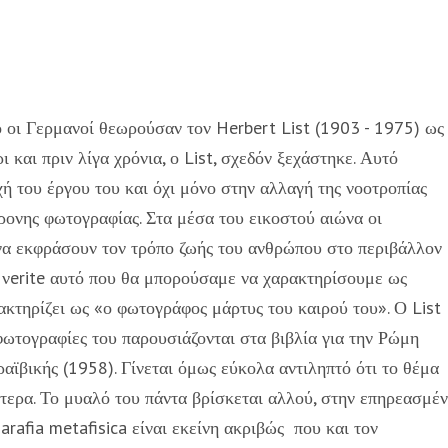
 οι Γερμανοί θεωρούσαν τον Herbert List (1903 - 1975) ως
 και πριν λίγα χρόνια, ο List, σχεδόν ξεχάστηκε. Αυτό
ή του έργου του και όχι μόνο στην αλλαγή της νοοτροπίας
ρονης φωτογραφίας. Στα μέσα του εικοστού αιώνα οι
να εκφράσουν τον τρόπο ζωής του ανθρώπου στο περιβάλλον
a νerite αυτό που θα μπορούσαμε να χαρακτηρίσουμε ως
ακτηρίζει ως «ο φωτογράφος μάρτυς του καιρού του». Ο List
φωτογραφίες του παρουσιάζονται στα βιβλία για την Ρώμη
αϊβικής (1958). Γίνεται όμως εύκολα αντιληπτό ότι το θέμα
ιαίτερα. Το μυαλό του πάντα βρίσκεται αλλού, στην επηρεασμέ
rafia metafisica είναι εκείνη ακριβώς που και τον