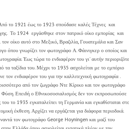
Από το 1921 έως το 1923 σπούδασε καλές Τέχνες και
γης. Το 1924 εργάσθηκε στον πατρικό οίκο εμπορίας και
τον οίκο αυτό στο Μεξικό, Βραζιλία, Γουατεμάλα και Σαν
γο όπου γνωρίζει τον φωτογράφο Α. Φάινιγκερ ο οποίος και
τογραφία. Έως τώρα το ενδιαφέρον του γι' αυτήν περιοριζότ
 τα ταξίδια του. Μέχρι το 1935 ασχολείται με το εμπόριο
ε τον ενδιαφέρον του για την καλλιτεχνική φωτογραφία .
ρισσότερο από τον ζωγράφο Ντε Κίρικο και τον φωτογράφο
ή Φύση. Επειδή ο Εθνικοσοσιαλισμός δεν τον εκπροσωπούσε
 του το 1935 εγκαταλείπει τη Γερμανία και εγκαθίσταται στ
μική έκθεση. Αρχίζει να εργάζεται για διάφορα περιοδικά.
υναντά τον φωτογράφο George Hoyningen και μαζί του
ι στην Ελλάδα όπου ασχολείται εντατικά πλέον με την