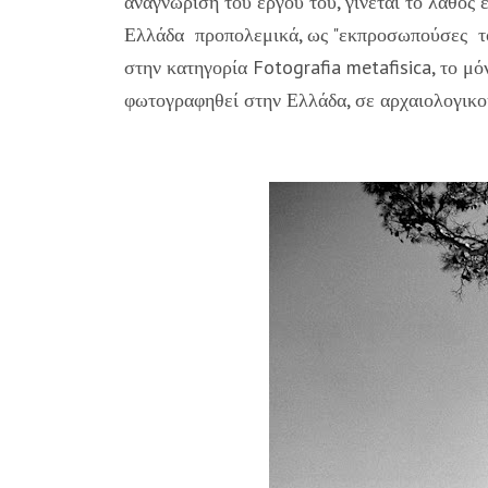
αναγνώριση του έργου του, γίνεται το λάθος
Ελλάδα προπολεμικά, ως "εκπροσωπούσες το 
στην κατηγορία Fotografia metafisica, το μό
φωτογραφηθεί στην Ελλάδα, σε αρχαιολογικο