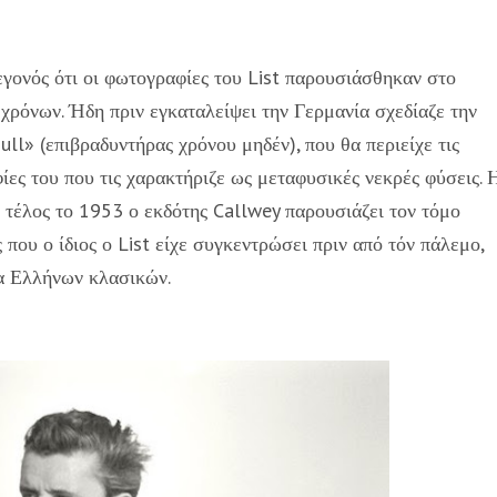
γεγονός ότι οι φωτογραφίες του List παρουσιάσθηκαν στο
χρόνων. Ήδη πριν εγκαταλείψει την Γερμανία σχεδίαζε την
ull» (επιβραδυντήρας χρόνου μηδέν), που θα περιείχε τις
ες του που τις χαρακτήριζε ως μεταφυσικές νεκρές φύσεις. 
 τέλος το 1953 ο εκδότης Callwey παρουσιάζει τον τόμο
ου ο ίδιος ο List είχε συγκεντρώσει πριν από τόν πάλεμο,
α Ελλήνων κλασικών.